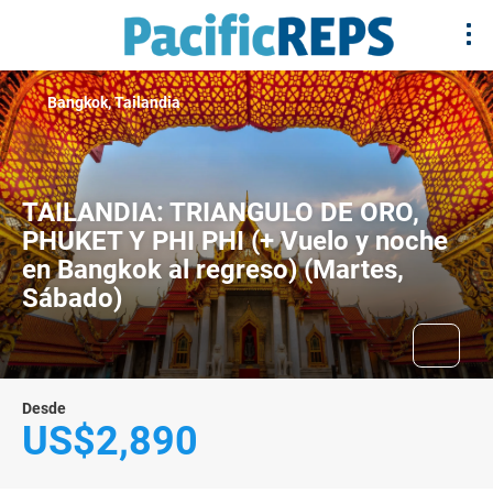
Bangkok, Tailandia
TAILANDIA: TRIANGULO DE ORO,
PHUKET Y PHI PHI (+ Vuelo y noche
en Bangkok al regreso) (Martes,
Sábado)
Desde
US$2,890