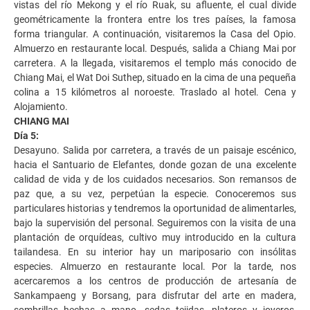
vistas del río Mekong y el río Ruak, su afluente, el cual divide
geométricamente la frontera entre los tres países, la famosa
forma triangular. A continuación, visitaremos la Casa del Opio.
Almuerzo en restaurante local. Después, salida a Chiang Mai por
carretera. A la llegada, visitaremos el templo más conocido de
Chiang Mai, el Wat Doi Suthep, situado en la cima de una pequeña
colina a 15 kilómetros al noroeste. Traslado al hotel. Cena y
Alojamiento.
CHIANG MAI
Día 5:
Desayuno. Salida por carretera, a través de un paisaje escénico,
hacia el Santuario de Elefantes, donde gozan de una excelente
calidad de vida y de los cuidados necesarios. Son remansos de
paz que, a su vez, perpetúan la especie. Conoceremos sus
particulares historias y tendremos la oportunidad de alimentarles,
bajo la supervisión del personal. Seguiremos con la visita de una
plantación de orquídeas, cultivo muy introducido en la cultura
tailandesa. En su interior hay un mariposario con insólitas
especies. Almuerzo en restaurante local. Por la tarde, nos
acercaremos a los centros de producción de artesanía de
Sankampaeng y Borsang, para disfrutar del arte en madera,
sombrillas hechas a mano, sedas tejidas, plateros y joyeros,