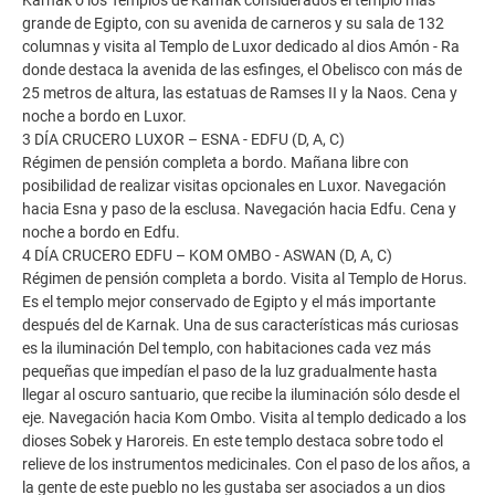
grande de Egipto, con su avenida de carneros y su sala de 132
columnas y visita al Templo de Luxor dedicado al dios Amón - Ra
donde destaca la avenida de las esfinges, el Obelisco con más de
25 metros de altura, las estatuas de Ramses II y la Naos. Cena y
noche a bordo en Luxor.
3 DÍA CRUCERO LUXOR – ESNA - EDFU (D, A, C)
Régimen de pensión completa a bordo. Mañana libre con
posibilidad de realizar visitas opcionales en Luxor. Navegación
hacia Esna y paso de la esclusa. Navegación hacia Edfu. Cena y
noche a bordo en Edfu.
4 DÍA CRUCERO EDFU – KOM OMBO - ASWAN (D, A, C)
Régimen de pensión completa a bordo. Visita al Templo de Horus.
Es el templo mejor conservado de Egipto y el más importante
después del de Karnak. Una de sus características más curiosas
es la iluminación Del templo, con habitaciones cada vez más
pequeñas que impedían el paso de la luz gradualmente hasta
llegar al oscuro santuario, que recibe la iluminación sólo desde el
eje. Navegación hacia Kom Ombo. Visita al templo dedicado a los
dioses Sobek y Haroreis. En este templo destaca sobre todo el
relieve de los instrumentos medicinales. Con el paso de los años, a
la gente de este pueblo no les gustaba ser asociados a un dios