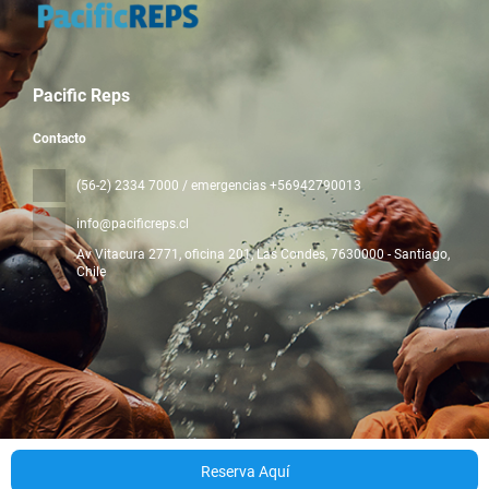
Pacific Reps
Contacto
(56-2) 2334 7000 / emergencias +56942790013
info@pacificreps.cl
Av Vitacura 2771, oficina 201, Las Condes
, 7630000 - Santiago,
Chile
Todos los derechos reservados Pacific Reps © 2026
Política de
privacidad
Reserva Aquí