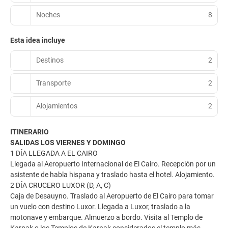
Noches
8
Esta idea incluye
Destinos
2
Transporte
2
Alojamientos
2
ITINERARIO
SALIDAS LOS VIERNES Y DOMINGO
1 DÍA LLEGADA A EL CAIRO
Llegada al Aeropuerto Internacional de El Cairo. Recepción por un
asistente de habla hispana y traslado hasta el hotel. Alojamiento.
2 DÍA CRUCERO LUXOR (D, A, C)
Caja de Desauyno. Traslado al Aeropuerto de El Cairo para tomar
un vuelo con destino Luxor. Llegada a Luxor, traslado a la
motonave y embarque. Almuerzo a bordo. Visita al Templo de
Karnak o los Templos de Karnak considerados el templo más