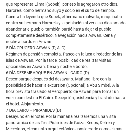
que representa El mal (Sobek), por eso le agregaron otro dios,
Haroreis, como hermano suyo y socio en el culto del templo.
Cuenta La leyenda que Sobek, el hermano malvado, maquinaba
contra su hermano Haroreis y la población al ver a su dios amado
abandonar el pueblo, también partió hasta dejar el pueblo
completamente desértico. Navegación hacia Aswan. Cena y
noche a bordo en Aswan.
5 DÍA CRUCERO ASWAN (D, A, C)
Régimen de pensión completa. Paseo en faluca alrededor de las
islas de Aswan. Por la tarde, posibilidad de realizar visitas
opcionales en Aswan. Cena y noche a bordo.
6 DÍA DESEMBARQUE EN ASWAN - CAIRO (D)
Desembarque después del desayuno. Mañana libre con la
posibilidad de hacer la excursión (Opcional) a Abu Simbel. A la
hora prevista traslado al Aeropuerto de Aswan para tomar un
vuelo con destino El Cairo. Recepción, asistencia y traslado hasta
el hotel. Alojamiento.
7 DÍA CAIRO – PIRÁMIDES (D)
Desayuno en el hotel. Por la mañana realizaremos una visita
panorámica de las Tres Pirámides de Guiza: Keops, Kefren y
Mecerinos, el conjunto arquitectónico considerado como el más