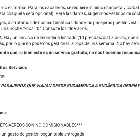
rdo es formal: Para los caballeros, se requiere mínimo chaqueta y corbata (
 la chaqueta será opcional). Para las damas, sugerimos vestidos de cócte
rgos, disfrutamos de noches temáticas donde los pasajeros pueden vestir
 una noche "Años 20". Consulte los itinerarios.
A:
Hay un servicio de lavandería limitado (10 prendas/día) a bordo, que i
as, por lo que no podemos gestionar la ropa de una semana. No hay servici
enta que, si bien este es un servicio gratuito, no nos hacemos respons
tros Servicios
E:
 PASAJEROS QUE VIAJAN DESDE SUDAMÉRICA A SUDÁFRICA DEBEN P
nes:
KETS AEREOS SON NO COMISIONABLES***
a un gasto de gestión según tabla entregada