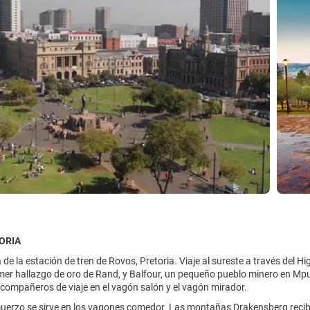
TORIA
a de la estación de tren de Rovos, Pretoria. Viaje al sureste a través del 
imer hallazgo de oro de Rand, y Balfour, un pequeño pueblo minero en M
 compañeros de viaje en el vagón salón y el vagón mirador.
muerzo se sirve en los vagones comedor. Las montañas Drakensberg recibi