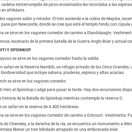
a cadena ininterrumpida de picos erosionados les recordaba a las espina
 en afrikáans.
 los vagones salón y mirador. El tren asciende a la colina de Majuba, escen
o pasa por Newcastle, donde se cree que está el templo hindú con cúpula 
na se sirve en los vagones comedor de camino a Elandslaagte. Vestiment
ncoe, escenario de la primera batalla de la Guerra Anglo-Bóer y actual ce
BITI Y SPIONKOP
sayuno se sirve en los vagones comedor hasta la salida.
un safari en la Reserva Nambiti, un refugio privado de los Cinco Grandes,
e biodiversidad que incluye sabana, praderas, espinos y altas acacias.
unch se sirve en los vagones comedor.
0 min) al Spionkop Lodge para pasar la tarde. Hay dos excursiones dispo
a historia de la Batalla de Spionkop mientras contempla la reserva O
de un safari en la reserva de 4.400 hectáreas.
na se sirve en los vagones comedor de camino a Estcourt. Vestimenta: F
 de Chieveley, a la derecha de la vía, se encuentra un monumento a Win
entaba liberar un tren blindado atrapado en una emboscada bóer.