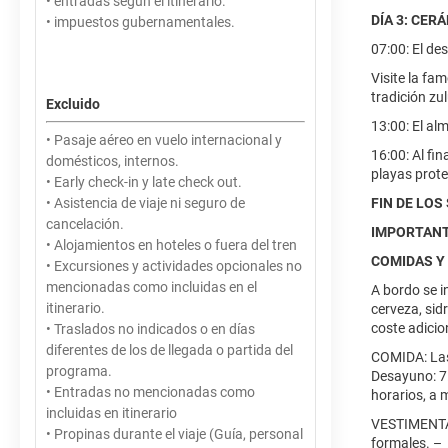
• entradas según el itinerario.
DÍA 3: CER
• impuestos gubernamentales.
07:00: El de
Visite la fa
tradición zul
Excluido
13:00: El al
• Pasaje aéreo en vuelo internacional y
16:00: Al fi
domésticos, internos.
playas prote
• Early check-in y late check out.
• Asistencia de viaje ni seguro de
FIN DE LOS
cancelación.
IMPORTANT
• Alojamientos en hoteles o fuera del tren
COMIDAS Y
• Excursiones y actividades opcionales no
mencionadas como incluidas en el
A bordo se i
itinerario.
cerveza, sid
coste adicio
• Traslados no indicados o en días
diferentes de los de llegada o partida del
COMIDA: Las
programa.
Desayuno: 7:
• Entradas no mencionadas como
horarios, a 
incluidas en itinerario
VESTIMENTA -
• Propinas durante el viaje (Guía, personal
formales. –