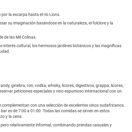
por la escarpa hasta el río Lions.
sar su imaginación basándose en la naturaleza, el folclore y la
e de las Mil Colinas.
de interés cultural, los hermosos jardines botánicos y las magníficas
iudad.
ndy, ginebra, ron, vodka, whisky, licores, digestivos, grappa, licores,
reservar peticiones especiales y vino espumoso internacional con un
e complementan con una selección de excelentes vinos sudafricanos.
e bar es de 7:00 a 01:00. Todas las comidas se sirven en estos
zo y la cena.
l pero relativamente informal, combinando prendas casuales y