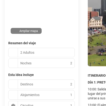
Ampliar mapa
Resumen del viaje
2 Adultos
Noches
2
Esta idea incluye
ITINERARIO
DÍA 1: PRE
Destinos
2
10:00: Salid
lugar del pr
Alojamientos
1
unirse a sus
13:00: El al
Circuitos
1