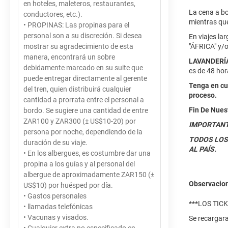
en hoteles, maleteros, restaurantes,
La cena a bo
conductores, etc.).
mientras que
• PROPINAS: Las propinas para el
personal son a su discreción. Si desea
En viajes la
mostrar su agradecimiento de esta
"ÁFRICA" y/o
manera, encontrará un sobre
LAVANDERÍ
debidamente marcado en su suite que
es de 48 hor
puede entregar directamente al gerente
Tenga en cu
del tren, quien distribuirá cualquier
proceso.
cantidad a prorrata entre el personal a
Fin De Nues
bordo. Se sugiere una cantidad de entre
ZAR100 y ZAR300 (± US$10-20) por
IMPORTANT
persona por noche, dependiendo de la
TODOS LOS
duración de su viaje.
AL PAÍS.
• En los albergues, es costumbre dar una
propina a los guías y al personal del
albergue de aproximadamente ZAR150 (±
Observacio
US$10) por huésped por día.
• Gastos personales
***LOS TIC
• llamadas telefónicas
• Vacunas y visados.
Se recargar