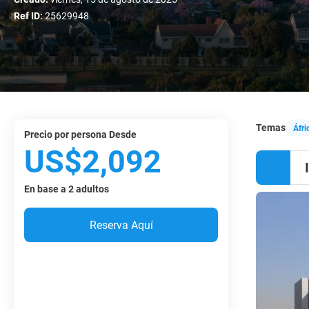
Ref ID:
25629948
Temas
Áfri
precio por persona Desde
US$2,092
En base a 2 adultos
Reserva Aquí