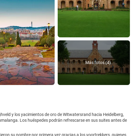
Más fotos (4)
Highveld y los yacimientos de oro de Witwatersrand hacia Heidelberg,
pumalanga. Los huéspedes podrán refrescarse en sus suites antes de
eron su nombre por primera vez gracias a los voortrekkers, quienes