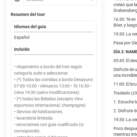
creían que l
Drakensberg
Resumen del tour
16:30: Té en
Bóer, y lueg
Idiomas del guía
19:30: La ce
Español
Pasa por Gle
Incluido
DÍA 2: NAM
05:45: El de
• Alojamiento a bordo del tren según
Disfrute de 
categoría suite a seleccionar.
una increíbl
• (*) Todas las comidas a bordo Desayuno
11:00: El br
07:00-10:00 • Almuerzo 13:00 • Té 16:30 •
Cena 19:30 (salvo modificaciones).
Traslado (±3
• (*) todas las Bebidas (excepto Vino
1. Escuche l
espumoso internacional, champagne)
2. Disfrute 
• Servicio de habitaciones.
• lavandería limitada.
19:30: La ce
• excursiones con guía cualificado (si
Poco después
corresponde).
mientras int