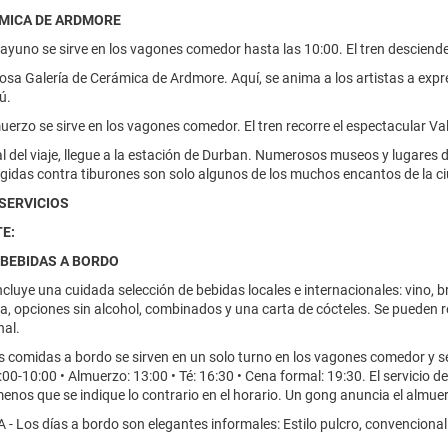
ÁMICA DE ARDMORE
sayuno se sirve en los vagones comedor hasta las 10:00. El tren desciende 
mosa Galería de Cerámica de Ardmore. Aquí, se anima a los artistas a expre
ú.
muerzo se sirve en los vagones comedor. El tren recorre el espectacular Vall
nal del viaje, llegue a la estación de Durban. Numerosos museos y lugares 
gidas contra tiburones son solo algunos de los muchos encantos de la c
 SERVICIOS
E:
 BEBIDAS A BORDO
ncluye una cuidada selección de bebidas locales e internacionales: vino, bra
ra, opciones sin alcohol, combinados y una carta de cócteles. Se pueden 
nal.
 comidas a bordo se sirven en un solo turno en los vagones comedor y s
00-10:00 • Almuerzo: 13:00 • Té: 16:30 • Cena formal: 19:30. El servicio d
menos que se indique lo contrario en el horario. Un gong anuncia el almuer
 Los días a bordo son elegantes informales: Estilo pulcro, convenciona