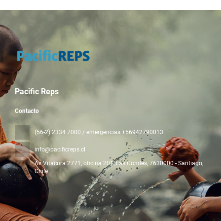
Pacific Reps
Contacto
(56-2) 2334 7000 / emergencias +56942790013
info@pacificreps.cl
Av Vitacura 2771, oficina 201, Las Condes
, 7630000 - Santiago,
Chile