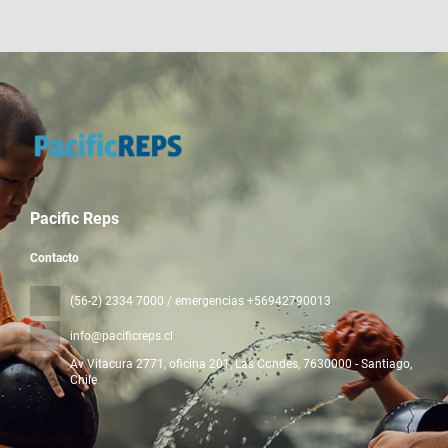
Pacific Reps
Contacto
(56-2) 2334 7000 / emergencias +56942790013
info@pacificreps.cl
Av Vitacura 2771, oficina 201, Las Condes
, 7630000 - Santiago,
Chile