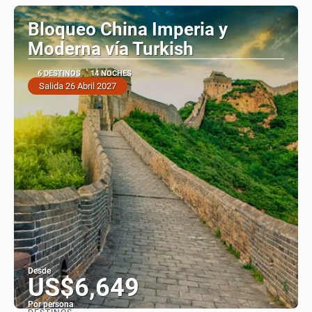
Bloqueo China Imperia y
Moderna vía Turkish
6 DESTINOS
14 NOCHES
Salida 26 Abril 2027
Desde
US$6,649
Por persona