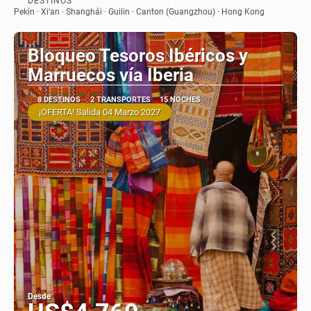
DESTINOS
Ver
Pekín · Xi'an · Shanghái · Guilin · Canton (Guangzhou) · Hong Kong
Bloqueo Tesoros Ibéricos y
Marruecos vía Iberia
8 DESTINOS
2 TRANSPORTES
15 NOCHES
¡OFERTA! Salida 04 Marzo 2027
Desde