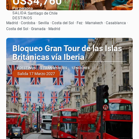
US$4,760
Por persona
SALIDA:
Santiago de Chile
Ver
DESTINOS
Madrid · Cordoba · Sevilla · Costa del Sol · Fez · Marrakech · Casablanca ·
Costa del Sol · Granada · Madrid
Bloqueo Gran Tour de las Islas
Británicas vía Iberia
9 DESTINOS
2 TRANSPORTES
12 NOCHES
Salida 17 Marzo 2027