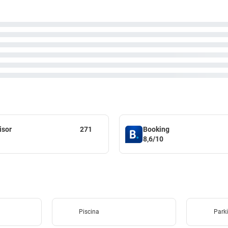
isor
271
Booking
8,6/10
Piscina
Parki