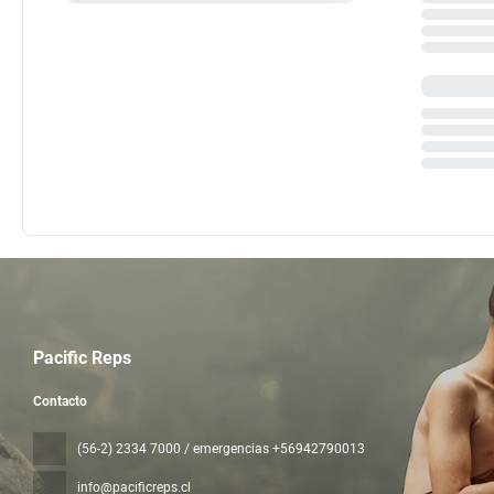
Pacific Reps
Contacto
(56-2) 2334 7000 / emergencias +56942790013
info@pacificreps.cl