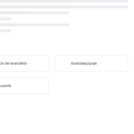
cio de lavandería
Guardaequipaje
aurante