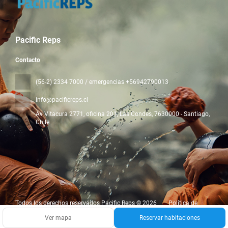
Pacific Reps
Contacto
(56-2) 2334 7000 / emergencias +56942790013
info@pacificreps.cl
Av Vitacura 2771, oficina 201, Las Condes
, 7630000 - Santiago,
Chile
Todos los derechos reservados Pacific Reps © 2026
Política de
privacidad
Ver mapa
Reservar habitaciones