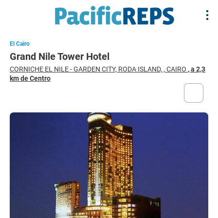
El Cairo
Grand Nile Tower Hotel
CORNICHE EL NILE - GARDEN CITY, RODA ISLAND, , CAIRO
, a 2,3
km de Centro