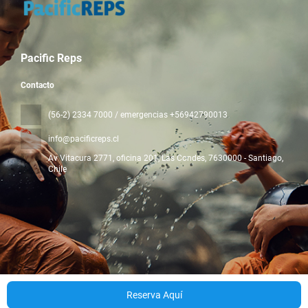
Pacific Reps
Contacto
(56-2) 2334 7000 / emergencias +56942790013
info@pacificreps.cl
Av Vitacura 2771, oficina 201, Las Condes
, 7630000 - Santiago,
Chile
Todos los derechos reservados Pacific Reps © 2026
Política de
privacidad
Reserva Aquí