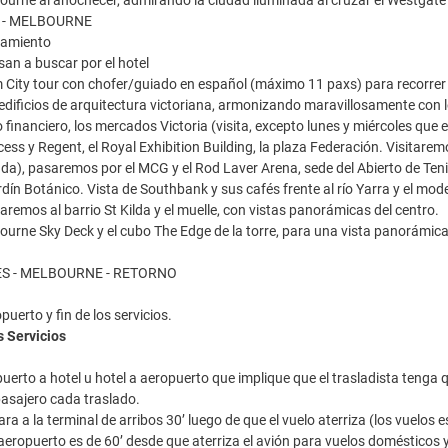
ourne al anochecer, admirando la ciudad iluminada al cruzar el Westgate 
S - MELBOURNE
jamiento
an a buscar por el hotel
 City tour con chofer/guiado en español (máximo 11 paxs) para recorrer 
s edificios de arquitectura victoriana, armonizando maravillosamente con 
ro financiero, los mercados Victoria (visita, excepto lunes y miércoles que e
ncess y Regent, el Royal Exhibition Building, la plaza Federación. Visita
ada), pasaremos por el MCG y el Rod Laver Arena, sede del Abierto de Tenis
rdín Botánico. Vista de Southbank y sus cafés frente al río Yarra y el m
aremos al barrio St Kilda y el muelle, con vistas panorámicas del centro.
ourne Sky Deck y el cubo The Edge de la torre, para una vista panorámica
ES - MELBOURNE - RETORNO
puerto y fin de los servicios.
s Servicios
uerto a hotel u hotel a aeropuerto que implique que el trasladista tenga 
pasajero cada traslado.
ara a la terminal de arribos 30’ luego de que el vuelo aterriza (los vuelo
aeropuerto es de 60’ desde que aterriza el avión para vuelos domésticos y 