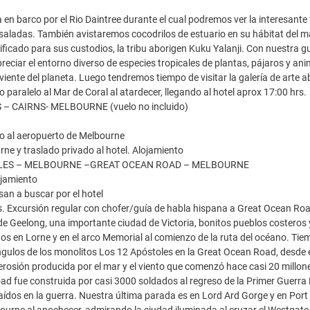
 en barco por el Rio Daintree durante el cual podremos ver la interesante 
saladas. También avistaremos cocodrilos de estuario en su hábitat del 
nificado para sus custodios, la tribu aborigen Kuku Yalanji. Con nuestra
reciar el entorno diverso de especies tropicales de plantas, pájaros y ani
viente del planeta. Luego tendremos tiempo de visitar la galería de art
o paralelo al Mar de Coral al atardecer, llegando al hotel aprox 17:00 hrs
 – CAIRNS- MELBOURNE (vuelo no incluido)
o al aeropuerto de Melbourne
rne y traslado privado al hotel. Alojamiento
COLES – MELBOURNE –GREAT OCEAN ROAD – MELBOURNE
ojamiento
an a buscar por el hotel
s. Excursión regular con chofer/guía de habla hispana a Great Ocean Ro
e Geelong, una importante ciudad de Victoria, bonitos pueblos costeros y
os en Lorne y en el arco Memorial al comienzo de la ruta del océano. Ti
ngulos de los monolitos Los 12 Apóstoles en la Great Ocean Road, desde el
 erosión producida por el mar y el viento que comenzó hace casi 20 millo
d fue construida por casi 3000 soldados al regreso de la Primer Guerra M
ídos en la guerra. Nuestra última parada es en Lord Ard Gorge y en Port C