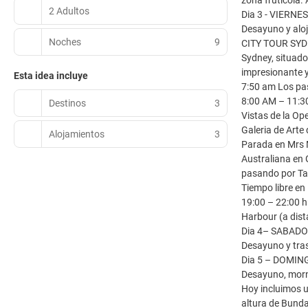
zona frutícola. 
2 Adultos
Dia 3 - VIERNES
Desayuno y alo
Noches
9
CITY TOUR SY
Sydney, situado
impresionante y
Esta idea incluye
7:50 am Los pas
8:00 AM – 11:30
Destinos
3
Vistas de la Op
Galeria de Arte 
Alojamientos
3
Parada en Mrs M
Australiana en 
pasando por Ta
Tiempo libre en 
19:00 – 22:00 h
Harbour (a dista
Dia 4– SABADO
Desayuno y tras
Dia 5 – DOMIN
Desayuno, morni
Hoy incluimos u
altura de Bunda