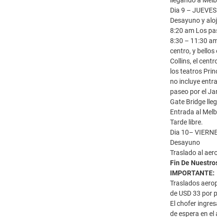
llegando a Melb
Dia 9 – JUEVE
Desayuno y alo
8:20 am Los pas
8:30 – 11:30 am
centro, y bello
Collins, el cent
los teatros Pri
no incluye entr
paseo por el Ja
Gate Bridge lleg
Entrada al Melb
Tarde libre.
Dia 10– VIERN
Desayuno
Traslado al aero
Fin De Nuestro
IMPORTANTE:
Traslados aerop
de USD 33 por 
El chofer ingres
de espera en el 