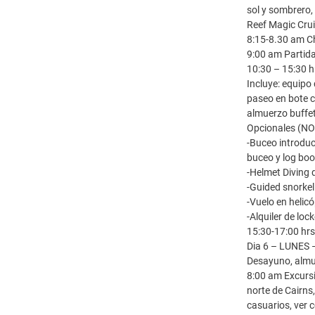
sol y sombrero,
Reef Magic Crui
8:15-8.30 am Ch
9:00 am Partida
10:30 – 15:30 h
Incluye: equipo
paseo en bote c
almuerzo buffet 
Opcionales (N
-Buceo introduc
buceo y log boo
-Helmet Diving
-Guided snorkel
-Vuelo en helic
-Alquiler de lo
15:30-17:00 hrs 
Dia 6 – LUNES
Desayuno, almu
8:00 am Excursi
norte de Cairns
casuarios, ver 