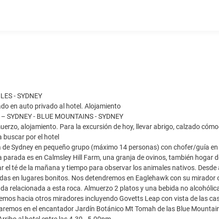
OLES - SYDNEY
ado en auto privado al hotel. Alojamiento
S – SYDNEY - BLUE MOUNTAINS - SYDNEY
erzo, alojamiento. Para la excursión de hoy, llevar abrigo, calzado cómo
 buscar por el hotel
a de Sydney en pequeño grupo (máximo 14 personas) con chofer/guía en i
 parada es en Calmsley Hill Farm, una granja de ovinos, también hogar 
r el té de la mañana y tiempo para observar los animales nativos. Desde
as en lugares bonitos. Nos detendremos en Eaglehawk con su mirador con v
da relacionada a esta roca. Almuerzo 2 platos y una bebida no alcohólica e
emos hacia otros miradores incluyendo Govetts Leap con vista de las ca
aremos en el encantador Jardín Botánico Mt Tomah de las Blue Mountains c