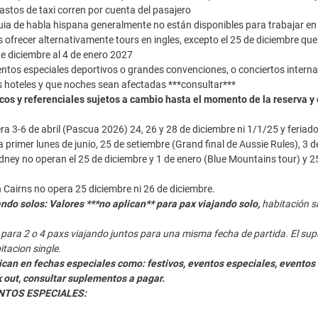
gastos de taxi corren por cuenta del pasajero
ia de habla hispana generalmente no están disponibles para trabajar en l
ofrecer alternativamente tours en ingles, excepto el 25 de diciembre que
de diciembre al 4 de enero 2027
tos especiales deportivos o grandes convenciones, o conciertos interna
 hoteles y que noches sean afectadas ***consultar***
cos y referenciales sujetos a cambio hasta el momento de la reserva y
era 3-6 de abril (Pascua 2026) 24, 26 y 28 de diciembre ni 1/1/25 y feria
 primer lunes de junio, 25 de setiembre (Grand final de Aussie Rules), 3
dney no operan el 25 de diciembre y 1 de enero (Blue Mountains tour) y 25 
n Cairns no opera 25 diciembre ni 26 de diciembre.
ndo solos: Valores ***no aplican** para pax viajando solo,
habitación si
 para 2 o 4 paxs viajando juntos para una misma fecha de partida. El su
itacion single.
can en fechas especiales como: festivos, eventos especiales, eventos 
k out, consultar suplementos a pagar.
NTOS ESPECIALES: