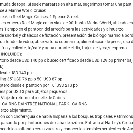
 muda de ropa. Si suele marearse en alta mar, sugerimos tomar una pasti
se a Marine World Cruise:
eck in Reef Magic Cruises, 1 Spence Street.
 en crucero Reef Magic en un viaje de 90’ hasta Marine World, ubicado en e
rs Tiempo en el pantoon del arrecife para las actividades y almuerzo
 de snorkel y chalecos de flotación, presentación de biólogo marino a bord
on fondo de vidrio, observatorio submarino, alimentación de peces, uso 
frio y caliente, te/café y agua durante el día, trajes de lycra/neopreno.
O INCLUIDO):
torio desde USD 140 pp o buceo certificado desde USD 129 pp primer baja
k)
 desde USD 140 pp
ling 35’ USD 76 pp o 50’ USD 87 pp
óptero desde el pantoon por 10’ USD 213 pp
ckers por USD 3 para objetos pequeños.
Viaje de retorno al muelle de Cairns
 – CAIRNS-DAINTREE NATIONAL PARK - CAIRNS
erzo alojamiento.
ón con chofer/guía de habla hispana a los bosques tropicales Patrimoni
, pasando por plantaciones de caña de azúcar. Entrada al Hartley’s Croc
cocodrilos saltando cerca vuestro y conocer las temibles serpientes de Aus