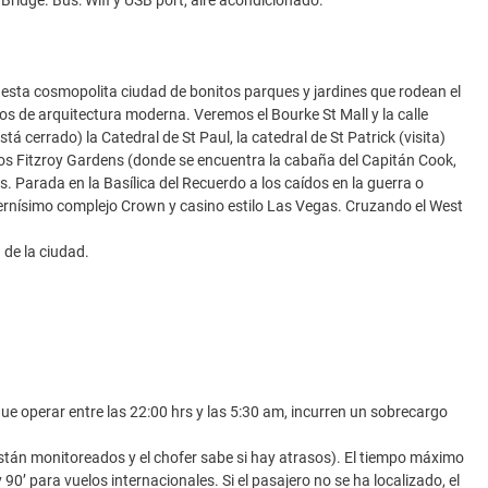
Bridge. Bus: Wifi y USB port, aire acondicionado.
esta cosmopolita ciudad de bonitos parques y jardines que rodean el
los de arquitectura moderna. Veremos el Bourke St Mall y la calle
stá cerrado) la Catedral de St Paul, la catedral de St Patrick (visita)
remos Fitzroy Gardens (donde se encuentra la cabaña del Capitán Cook,
. Parada en la Basílica del Recuerdo a los caídos en la guerra o
odernísimo complejo Crown y casino estilo Las Vegas. Cruzando el West
 de la ciudad.
que operar entre las 22:00 hrs y las 5:30 am, incurren un sobrecargo
s están monitoreados y el chofer sabe si hay atrasos). El tiempo máximo
90’ para vuelos internacionales. Si el pasajero no se ha localizado, el