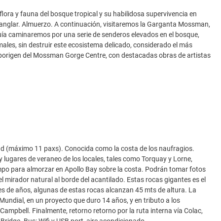
flora y fauna del bosque tropical y su habilidosa supervivencia en
manglar. Almuerzo. A continuación, visitaremos la Garganta Mossman,
 guía caminaremos por una serie de senderos elevados en el bosque,
males, sin destruir este ecosistema delicado, considerado el más
e aborigen del Mossman Gorge Centre, con destacadas obras de artistas
.
ad (máximo 11 paxs). Conocida como la costa de los naufragios.
 lugares de veraneo de los locales, tales como Torquay y Lorne,
empo para almorzar en Apollo Bay sobre la costa. Podrán tomar fotos
 mirador natural al borde del acantilado. Estas rocas gigantes es el
nes de años, algunas de estas rocas alcanzan 45 mts de altura. La
undial, en un proyecto que duro 14 años, y en tributo a los
ampbell. Finalmente, retorno retorno por la ruta interna vía Colac,