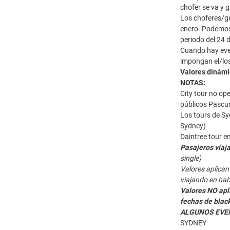
chofer se va y 
Los choferes/gu
enero. Podemos 
periodo del 24 
Cuando hay even
impongan el/los
Valores dinámi
NOTAS:
City tour no op
públicos Pascua
Los tours de Sy
Sydney)
Daintree tour e
Pasajeros viaja
single)
Valores aplican
viajando en hab
Valores NO apli
fechas de blac
ALGUNOS EVE
SYDNEY