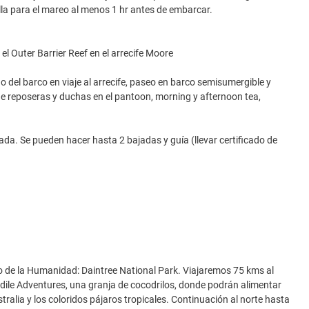
lla para el mareo al menos 1 hr antes de embarcar.
l Outer Barrier Reef en el arrecife Moore
o del barco en viaje al arrecife, paseo en barco semisumergible y
de reposeras y duchas en el pantoon, morning y afternoon tea,
da. Se pueden hacer hasta 2 bajadas y guía (llevar certificado de
o de la Humanidad: Daintree National Park. Viajaremos 75 kms al
odile Adventures, una granja de cocodrilos, donde podrán alimentar
tralia y los coloridos pájaros tropicales. Continuación al norte hasta