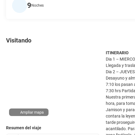
9
Noches
Visitando
ITINERARIO
Dia 1 – MIERC
Llegada y trasl
Dia 2 – JUEVE
Desayuno y almu
7:10 los pasan a
7:30 hrs Partid
Nuestra primera
hora, para toma
Jamison y parad
Ampliar mapa
contara la leyen
tarde proseguir
Resumen del viaje
acantilado. Par