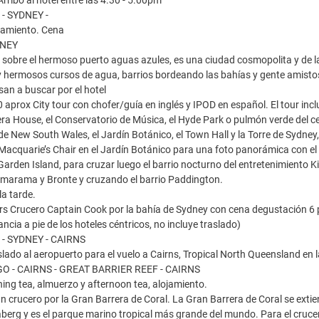
Arribo al hotel entre las 4.30 - 5.00pm
 - SYDNEY -
jamiento. Cena
DNEY
 sobre el hermoso puerto aguas azules, es una ciudad cosmopolita y de la
 hermosos cursos de agua, barrios bordeando las bahías y gente amisto
an a buscar por el hotel
 aprox City tour con chofer/guía en inglés y IPOD en español. El tour incl
era House, el Conservatorio de Música, el Hyde Park o pulmón verde del ce
de New South Wales, el Jardín Botánico, el Town Hall y la Torre de Sydney
acquarie’s Chair en el Jardín Botánico para una foto panorámica con el 
Garden Island, para cruzar luego el barrio nocturno del entretenimiento Ki
marama y Bronte y cruzando el barrio Paddington.
la tarde.
rs Crucero Captain Cook por la bahía de Sydney con cena degustación 6 pla
ncia a pie de los hoteles céntricos, no incluye traslado)
 - SYDNEY - CAIRNS
lado al aeropuerto para el vuelo a Cairns, Tropical North Queensland en l
GO - CAIRNS - GREAT BARRIER REEF - CAIRNS
ng tea, almuerzo y afternoon tea, alojamiento.
n crucero por la Gran Barrera de Coral. La Gran Barrera de Coral se exti
berg y es el parque marino tropical más grande del mundo. Para el crucero 