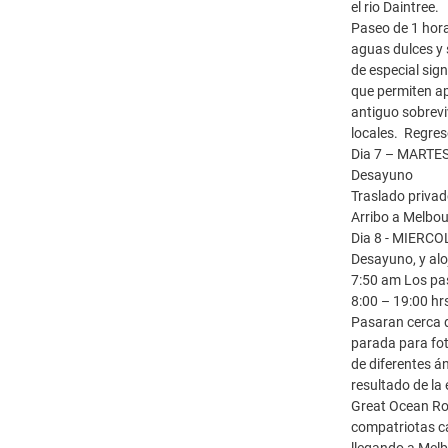
el rio Daintree.
Paseo de 1 hora
aguas dulces y 
de especial sig
que permiten ap
antiguo sobrevi
locales. Regres
Dia 7 – MARTES
Desayuno
Traslado privad
Arribo a Melbou
Dia 8 - MIER
Desayuno, y al
7:50 am Los pas
8:00 – 19:00 hr
Pasaran cerca d
parada para fot
de diferentes á
resultado de la
Great Ocean Roa
compatriotas ca