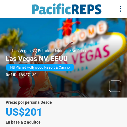
Las Vegas NV, Estados Unidos de América
Las Vegas NV, EEUU
Htl Planet Hollywood Resort & Casino
Ref ID:
18937139
precio por persona Desde
US$201
En base a 2 adultos