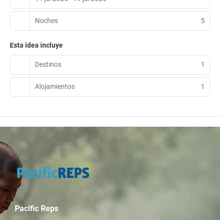
esta icónica ciudad. Las lujosas habitaciones están equipadas
con TV de plasma y electrodomésticos modernos. También
incluyen amplios baños y recuerdos del mundo del cine. El horario
Noches
5
de la piscina y las fechas de apertura están sujetos a cambios sin
previo aviso, según las condiciones climáticas.
Esta idea incluye
Destinos
1
Alojamientos
1
Pacific Reps