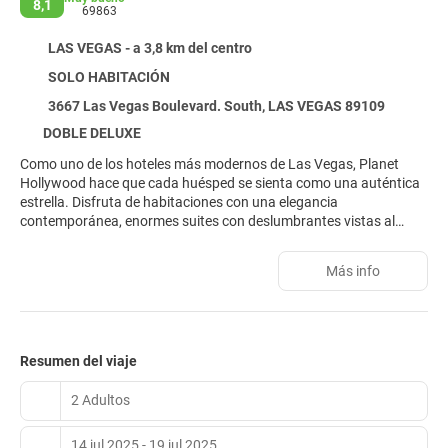
8,1
69863
LAS VEGAS - a 3,8 km del centro
SOLO HABITACIÓN
3667 Las Vegas Boulevard. South, LAS VEGAS 89109
DOBLE DELUXE
Como uno de los hoteles más modernos de Las Vegas, Planet
Hollywood hace que cada huésped se sienta como una auténtica
estrella. Disfruta de habitaciones con una elegancia
contemporánea, enormes suites con deslumbrantes vistas al
centro del Strip y alojamientos coloridos y modernos. Este hotel y
casino está ubicado en el Strip de Las Vegas, junto a las Fuentes
Más info
del Bellagio. El centro comercial Miracle Mile Shops, con
numerosas tiendas, deliciosos restaurantes y teatros en vivo, está
conectado directamente al hotel. El Centro de Convenciones de
Las Vegas se encuentra a 8 minutos en coche. El Aeropuerto
Internacional McCarran está a menos de 4 kilómetros. Las
Resumen del viaje
piscinas y jacuzzis del hotel tienen vistas al Strip. El hotel cuenta
con sus propios teatros con espectáculos en vivo todas las
2 Adultos
noches. La fabulosa ubicación del hotel lo convierte en una
excelente opción para unas vacaciones divertidas y cómodas en
14 jul 2025 - 19 jul 2025