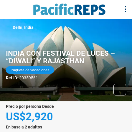
Delhi, India
INDIA CON FESTIVAL DE LUCES –
“DIWALI” Y RAJASTHAN
Paquete de vacaciones
Ref ID:
20359561
precio por persona Desde
US$2,920
En base a 2 adultos