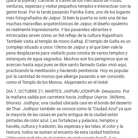
(para la joyería). Caminar a través de los mercados de frutas,
verduras, especias y visitar pequeños templos e interactuar con la
gente local. Por la tarde pasando Patrika Gate, uno de los lugares
más fotografiados de Jaipur. Si bien la puerta es solo una de las
muchas maravillas arquitectónicas de Jaipur, el diseño opulento
es realmente impresionante. Y las pasarelas vibrantes e
intrincadas sirven como un fiel reflejo de la cultura Rajasthani.
También visita al templo de mono Galtaji. El templo de Galta es un
complejo situado a unos 10kms de Jaipur y al que bien vale la
pena desplazarse para visitarlo pues consta de varios templos y
estanques de agua sagrados. Muchos son los peregrinos que se
acercan hasta aquí pues se dice santo llamado Galav vivió aquí,
practicando la meditación y haciendo penitencia. Hoy es popular
por la cantidad de monos que alberga pasando a ser conocido
como el Templo de los Monos. Alojamiento en el Hotel.
DIA 7, OCTUBRE 21, MARTES: JAIPUR/JODHPUR- Desayuno. Por
la mañana salida por carretera hacia Jodhpur (Aprox. 360kms,
6horas) Jodhpur, una ciudad ubicada casi en el borde del desierto
de Thar. Jodhpur también se conoce como la "Ciudad Azul" ya que
la mayoría de las casas en parte antigua de la ciudad están
pintadas de color azul. Las fortalezas y palacios, templos y
havelis, cultura y tradición, las especias y las telas, el color y la
textura, todos se suman al encanto de esta ciudad histórica.
(Almuerzo incluido en el camino en restaurante local). A su