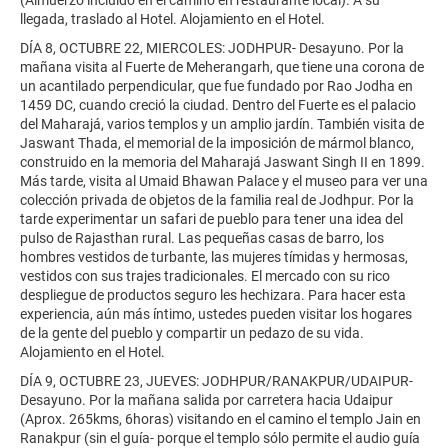
llegada, traslado al Hotel. Alojamiento en el Hotel.
DÍA 8, OCTUBRE 22, MIERCOLES: JODHPUR- Desayuno. Por la
mañana visita al Fuerte de Meherangarh, que tiene una corona de
un acantilado perpendicular, que fue fundado por Rao Jodha en
1459 DC, cuando creció la ciudad. Dentro del Fuerte es el palacio
del Maharajá, varios templos y un amplio jardín. También visita de
Jaswant Thada, el memorial de la imposición de mármol blanco,
construido en la memoria del Maharajá Jaswant Singh II en 1899.
Más tarde, visita al Umaid Bhawan Palace y el museo para ver una
colección privada de objetos de la familia real de Jodhpur. Por la
tarde experimentar un safari de pueblo para tener una idea del
pulso de Rajasthan rural. Las pequeñas casas de barro, los
hombres vestidos de turbante, las mujeres tímidas y hermosas,
vestidos con sus trajes tradicionales. El mercado con su rico
despliegue de productos seguro les hechizara. Para hacer esta
experiencia, aún más íntimo, ustedes pueden visitar los hogares
de la gente del pueblo y compartir un pedazo de su vida.
Alojamiento en el Hotel.
DÍA 9, OCTUBRE 23, JUEVES: JODHPUR/RANAKPUR/UDAIPUR-
Desayuno. Por la mañana salida por carretera hacia Udaipur
(Aprox. 265kms, 6horas) visitando en el camino el templo Jain en
Ranakpur (sin el guía- porque el templo sólo permite el audio guía