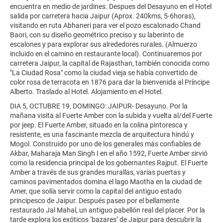
encuentra en medio de jardines. Despues del Desayuno en el Hotel
salida por carretera hacia Jaipur (Aprox. 240kms, 5-6horas),
visitando en ruta Abhaneri para ver el pozo escalonado Chand
Baori, con su diseño geométrico preciso y su laberinto de
escalones y para explorar sus alrededores rurales. (Almuerzo
incluido en el camino en restaurante local). Continuaremos por
carretera Jaipur, la capital de Rajasthan, también conocida como
"La Ciudad Rosa" como la ciudad vieja se había convertido de
color rosa de terracota en 1876 para dar la bienvenida al Príncipe
Alberto. Traslado al Hotel. Alojamiento en el Hotel.
DIA 5, OCTUBRE 19, DOMINGO: JAIPUR- Desayuno. Por la
mañana visita al Fuerte Amber con la subida y vuelta al/del Fuerte
por jeep. El Fuerte Amber, situado en la colina pintoresca y
resistente, es una fascinante mezcla de arquitectura hindú y
Mogol. Construido por uno de los generales más confiables de
Akbar, Maharaja Man Singh I en el año 1592, Fuerte Amber sirvió
como la residencia principal de los gobernantes Rajput. El Fuerte
Amber a través de sus grandes murallas, varias puertas y
caminos pavimentados domina el lago Maotha en la ciudad de
Amer, que solía servir como la capital del antiguo estado
principesco de Jaipur. Después paseo por el bellamente
restaurado Jal Mahal, un antiguo pabellón real del placer. Por la
tarde explora los exóticos ‘bazares’ de Jaipur para descubrir la