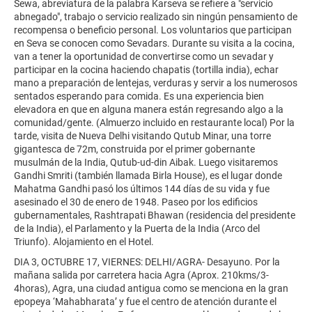
Sewa, abreviatura de la palabra Karseva se refiere a "servicio
abnegado", trabajo o servicio realizado sin ningún pensamiento de
recompensa o beneficio personal. Los voluntarios que participan
en Seva se conocen como Sevadars. Durante su visita a la cocina,
van a tener la oportunidad de convertirse como un sevadar y
participar en la cocina haciendo chapatis (tortilla india), echar
mano a preparación de lentejas, verduras y servir a los numerosos
sentados esperando para comida. Es una experiencia bien
elevadora en que en alguna manera están regresando algo a la
comunidad/gente. (Almuerzo incluido en restaurante local) Por la
tarde, visita de Nueva Delhi visitando Qutub Minar, una torre
gigantesca de 72m, construida por el primer gobernante
musulmán de la India, Qutub-ud-din Aibak. Luego visitaremos
Gandhi Smriti (también llamada Birla House), es el lugar donde
Mahatma Gandhi pasó los últimos 144 días de su vida y fue
asesinado el 30 de enero de 1948. Paseo por los edificios
gubernamentales, Rashtrapati Bhawan (residencia del presidente
de la India), el Parlamento y la Puerta de la India (Arco del
Triunfo). Alojamiento en el Hotel.
DIA 3, OCTUBRE 17, VIERNES: DELHI/AGRA- Desayuno. Por la
mañana salida por carretera hacia Agra (Aprox. 210kms/3-
4horas), Agra, una ciudad antigua como se menciona en la gran
epopeya ‘Mahabharata’ y fue el centro de atención durante el