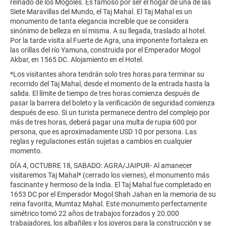
reinado de los Mogoles. Es famoso por ser el hogar de una de las
Siete Maravillas del Mundo, el Taj Mahal. El Taj Mahal es un
monumento de tanta elegancia increíble que se considera
sinónimo de belleza en sí misma. A su llegada, traslado al hotel.
Por la tarde visita al Fuerte de Agra, una imponente fortaleza en
las orillas del río Yamuna, construida por el Emperador Mogol
Akbar, en 1565 DC. Alojamiento en el Hotel.
*Los visitantes ahora tendrán solo tres horas para terminar su
recorrido del Taj Mahal, desde el momento de la entrada hasta la
salida. El límite de tiempo de tres horas comienza después de
pasar la barrera del boleto y la verificación de seguridad comienza
después de eso. Si un turista permanece dentro del complejo por
más de tres horas, deberá pagar una multa de rupia 600 por
persona, que es aproximadamente USD 10 por persona. Las
reglas y regulaciones están sujetas a cambios en cualquier
momento.
DÍA 4, OCTUBRE 18, SABADO: AGRA/JAIPUR- Al amanecer
visitaremos Taj Mahal* (cerrado los viernes), el monumento más
fascinante y hermoso de la India. El Taj Mahal fue completado en
1653 DC por el Emperador Mogol Shah Jahan en la memoria de su
reina favorita, Mumtaz Mahal. Este monumento perfectamente
simétrico tomó 22 años de trabajos forzados y 20.000
trabajadores, los albañiles y los joyeros para la construcción y se