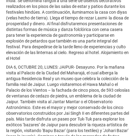
India. Se denomina rangoli a una serie de diseños decorativos
realizados en los pisos de las salas de estar y patios durante los
festivales hindúes. A continuación, iluminamos la casa con diyas
(velas hecho de tierra). Llega el tiempo de rezar Laxmi- la diosa de
prosperidad y dinero. Al final disfrutaremos presentaciones de
distintas formas de música y danza folclórica con cena casera
para tener la experiencia de gastronomía y participarse en
explosión de petardos que también es una parte integral del
festival. Para despedirse de la tarde lleno de experiencias y culto
elevación de las linternas al cielo. Regreso al hotel. Alojamiento en
el Hotel
DIA 6, OCTUBRE 20, LUNES: JAIPUR- Desayuno. Por la mañana
visita al Palacio de la Ciudad del Maharajá, el cual alberga la
antigua Residencia Real y un museo que celebra la colección de la
familia real de Jaipur. Luego visitaremos el Hawa Mahal o el
Palacio de los Vientos – la fachada de cinco pisos, de 593 celosías
de ventanas de cedazo de piedra, un emblema de la ciudad de
Jaipur. También visita al Jantar Mantar o el Observatorio
Astronómico. Este es el mayor y mejor conservado de los cinco
observatorios construidos por Jai Singh II en diferentes partes del
país. Más tarde disfruta un paseo por Tuk-Tuk para explorar los
exóticos ‘bazares’ de Jaipur para descubrir la riqueza artística de
la región, visitando 'Bapu Bazar' (para los textiles) y 'Johari Bazar'