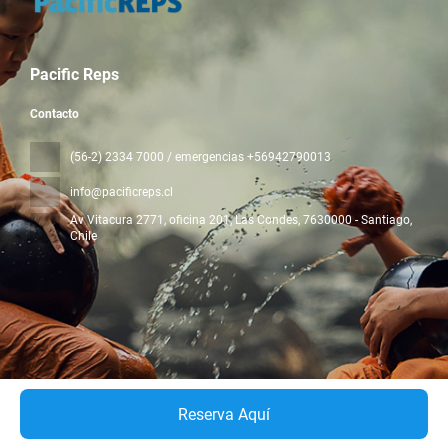
Pacific Reps
Contacto
(56-2) 2334 7000 / emergencias +56942790013
info@pacificreps.cl
Av Vitacura 2771, oficina 201, Las Condes
, 7630000 - Santiago,
Chile
Todos los derechos reservados Pacific Reps © 2026
Política de
privacidad
Reserva Aquí