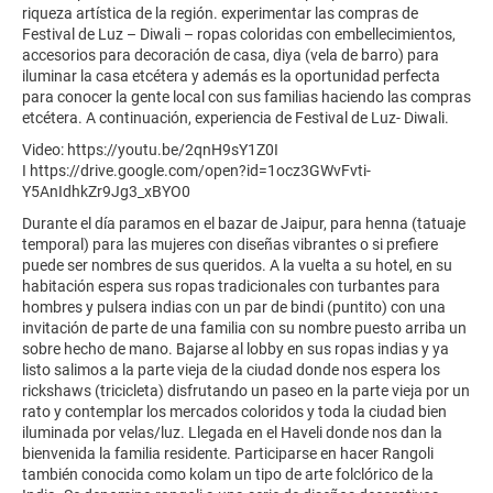
riqueza artística de la región. experimentar las compras de
Festival de Luz – Diwali – ropas coloridas con embellecimientos,
accesorios para decoración de casa, diya (vela de barro) para
iluminar la casa etcétera y además es la oportunidad perfecta
para conocer la gente local con sus familias haciendo las compras
etcétera. A continuación, experiencia de Festival de Luz- Diwali.
Video: https://youtu.be/2qnH9sY1Z0I
I https://drive.google.com/open?id=1ocz3GWvFvti-
Y5AnIdhkZr9Jg3_xBYO0
Durante el día paramos en el bazar de Jaipur, para henna (tatuaje
temporal) para las mujeres con diseñas vibrantes o si prefiere
puede ser nombres de sus queridos. A la vuelta a su hotel, en su
habitación espera sus ropas tradicionales con turbantes para
hombres y pulsera indias con un par de bindi (puntito) con una
invitación de parte de una familia con su nombre puesto arriba un
sobre hecho de mano. Bajarse al lobby en sus ropas indias y ya
listo salimos a la parte vieja de la ciudad donde nos espera los
rickshaws (tricicleta) disfrutando un paseo en la parte vieja por un
rato y contemplar los mercados coloridos y toda la ciudad bien
iluminada por velas/luz. Llegada en el Haveli donde nos dan la
bienvenida la familia residente. Participarse en hacer Rangoli
también conocida como kolam un tipo de arte folclórico de la