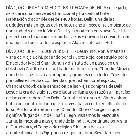
DÍA 1, OCTUBRE 15, MIERCOLES: LLEGADA DELHI- A su llegada,
se le dará una bienvenida tradicional y traslado al hotel.
Habitación disponible desde 1400 horas. Delhi, una de las
ciudades más antiguas del mundo, tiene un excelente ambiente de
una ciudad vieja en la Vieja Delhi, y la moderna en Nueva Delhi. La
perfecta combinación de mundos viejos y nuevos la convierten en
una opción fascinante de explorar. Alojamiento en el Hotel.
DÍA 2, OCTUBRE 16, JUEVES: DELHI - Desayuno. Por la mañana
visita de Vieja Delhi, pasando por el Fuerte Rojo, construido por el
Emperador Mogol Shah Jahan y disfruta de un paseo en un
rickshaw (Carrito bicicleta, tirado por hombre) en Chandni Chowk,
uno de los bazares más antiguos y grandes en la India. Cruzado
por calles estrechas con tiendas que luchan por el espacio,
Chandni Chowk da la sensación de las viejas compras de Delhi.
Desde la era del siglo 17, este lugar se llama con razón un "paraíso
de los compradores" en Delhi. Durante el reinado de Shah Jahan,
había un canal arbolado que atravesaba su centro y reflejaba la
luna. Por lo tanto, el nombre "Chandni Chowk" surgió, lo que
significa "lugar de luz de luna". Luego, visitamos la Mezquita
Jama, la mezquita más grande de la India. A continuación, visita
al Gurudwara, el Templo de religión Sikh, una belleza
arquitectónica. Los Sijs por su religión realizan Seva también