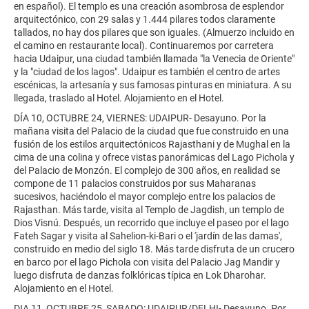
en español). El templo es una creación asombrosa de esplendor
arquitectónico, con 29 salas y 1.444 pilares todos claramente
tallados, no hay dos pilares que son iguales. (Almuerzo incluido en
el camino en restaurante local). Continuaremos por carretera
hacia Udaipur, una ciudad también llamada "la Venecia de Oriente"
y la "ciudad de los lagos". Udaipur es también el centro de artes
escénicas, la artesanía y sus famosas pinturas en miniatura. A su
llegada, traslado al Hotel. Alojamiento en el Hotel.
DÍA 10, OCTUBRE 24, VIERNES: UDAIPUR- Desayuno. Por la
mañana visita del Palacio de la ciudad que fue construido en una
fusión de los estilos arquitectónicos Rajasthani y de Mughal en la
cima de una colina y ofrece vistas panorámicas del Lago Pichola y
del Palacio de Monzón. El complejo de 300 años, en realidad se
compone de 11 palacios construidos por sus Maharanas
sucesivos, haciéndolo el mayor complejo entre los palacios de
Rajasthan. Más tarde, visita al Templo de Jagdish, un templo de
Dios Visnú. Después, un recorrido que incluye el paseo por el lago
Fateh Sagar y visita al Sahelion-ki-Bari o el 'jardín de las damas',
construido en medio del siglo 18. Más tarde disfruta de un crucero
en barco por el lago Pichola con visita del Palacio Jag Mandir y
luego disfruta de danzas folklóricas típica en Lok Dharohar.
Alojamiento en el Hotel.
DIA 11, OCTUBRE 25, SABADO: UDAIPUR/DELHI- Desayuno. Por