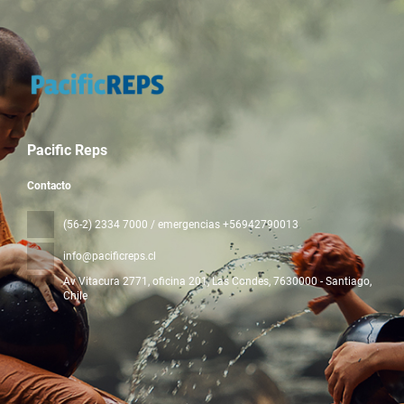
Pacific Reps
Contacto
(56-2) 2334 7000 / emergencias +56942790013
info@pacificreps.cl
Av Vitacura 2771, oficina 201, Las Condes
, 7630000 - Santiago,
Chile