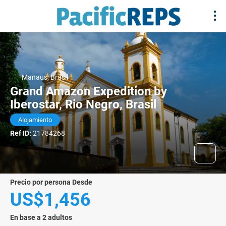
Manaus, Brasil
Grand Amazon Expedition by
Iberostar, Rio Negro, Brasil
Alojamiento
Ref ID:
21784268
precio por persona Desde
US$1,456
En base a 2 adultos