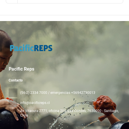
Pacific Reps
Contacto
(56-2) 2334 7000 / emergencias +56942790013
info@pacificreps.cl
Av Vitacura 2771, oficina 201, Las Condes
, 7630000 - Santiago,
Chile