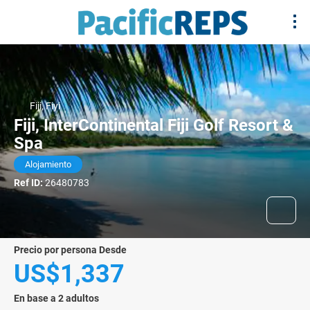
Fiji, Fiyi
Fiji, InterContinental Fiji Golf Resort &
Spa
Alojamiento
Ref ID:
26480783
precio por persona Desde
US$1,337
En base a 2 adultos