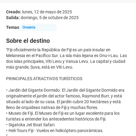
Creado:
lunes, 12 de mayo de 2025
Salida:
domingo, 5 de octubre de 2025
Temas
Oceania
Sobre el destino
"Fiji oficialmente la República de Fiji es un país insular en
Melanesia en el Pacífico Sur. La isla más lejana es Onu-i-Lau. Las
dos islas principales, Viti Levu y Vanua Levu. La capital y ciudad
más grande, Suva, está en Viti Levu.
PRINCIPALES ATRACTIVOS TURÍSTICOS
• Jardín del Gigante Dormido. El Jardín del Gigante Dormido era
originalmente el jardín del actor famoso, Raymond Burr, y está
situado al lado de su casa. El jardín cubre 20 hectáreas y está
lleno de orquídeas nativas de Fiji y muchas flores.
• Museo de Fiji. El Museo de Fiji es un lugar excelente para los
turistas a entender los antecedentes históricos de Fiji.
• Sigatoka Jet Boat Safari.
• Heli-Tours Fiji - Vuelos en helicóptero panorámicas.