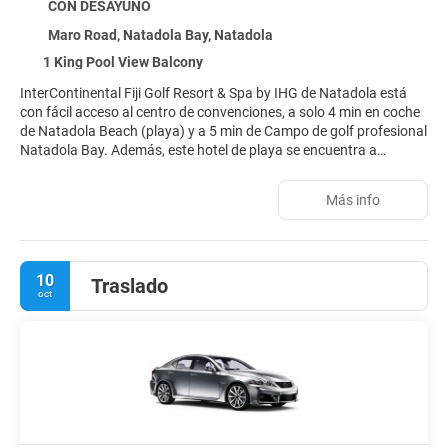
CON DESAYUNO
Maro Road, Natadola Bay, Natadola
1 King Pool View Balcony
InterContinental Fiji Golf Resort & Spa by IHG de Natadola está
con fácil acceso al centro de convenciones, a solo 4 min en coche
de Natadola Beach (playa) y a 5 min de Campo de golf profesional
Natadola Bay. Además, este hotel de playa se encuentra a
27,1 km de Dunas de arena de Sigatoka y a 51,8 km de Puerto
deportivo y recreativo de Port Denarau.
Más info
Para un relax sin igual, nada como una visita al spa, que ofrece
masajes, tratamientos corporales y tratamientos faciales.
Descubre la fauna salvaje de la zona con un safari, después
10
Traslado
relájate en una de las 3 piscinas al aire libre. Encontrarás además
oct
conexión a Internet wifi gratis, servicios de conserjería y servicio
de cuidado infantil (de pago).
Te sentirás como en tu propia casa en cualquiera de las 266
habitaciones con decoraciones diferentes, equipadas con
frigorífico y televisión de pantalla plana. Las habitaciones
disponen de balcón o patio con mobiliario. Para los momentos de
ocio, tendrás un televisor con canales por satélite y conexión a