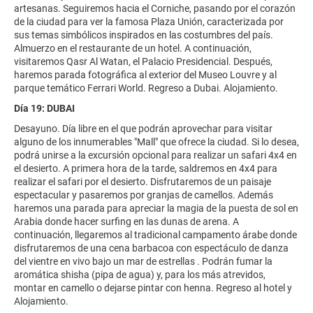
artesanas. Seguiremos hacia el Corniche, pasando por el corazón
de la ciudad para ver la famosa Plaza Unión, caracterizada por
sus temas simbólicos inspirados en las costumbres del país.
Almuerzo en el restaurante de un hotel. A continuación,
visitaremos Qasr Al Watan, el Palacio Presidencial. Después,
haremos parada fotográfica al exterior del Museo Louvre y al
parque temático Ferrari World. Regreso a Dubai. Alojamiento.
Día 19: DUBAI
Desayuno. Día libre en el que podrán aprovechar para visitar
alguno de los innumerables "Mall" que ofrece la ciudad. Si lo desea,
podrá unirse a la excursión opcional para realizar un safari 4x4 en
el desierto. A primera hora de la tarde, saldremos en 4x4 para
realizar el safari por el desierto. Disfrutaremos de un paisaje
espectacular y pasaremos por granjas de camellos. Además
haremos una parada para apreciar la magia de la puesta de sol en
Arabia donde hacer surfing en las dunas de arena. A
continuación, llegaremos al tradicional campamento árabe donde
disfrutaremos de una cena barbacoa con espectáculo de danza
del vientre en vivo bajo un mar de estrellas . Podrán fumar la
aromática shisha (pipa de agua) y, para los más atrevidos,
montar en camello o dejarse pintar con henna. Regreso al hotel y
Alojamiento.