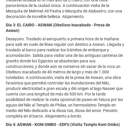
panorámica de la ciudad única. A continuación visita de la
Mezquita de Mehmet Alí Pasha o Mezquita de Alabastro, con una
decoración de increíble belleza. Alojamiento.
Día 3: EL CAIRO - ASWAN (Obelisco Inacabado - Presa de
Aswan)
Desayuno. Traslado al aeropuerto a primera hora de la mañana
para salir en vuelo de línea regular con destino a Aswan. Llegada y
traslado al barco para realizar los trámites de embarque y
acomodación. Salida para visitar una de las antiguas canteras de
granito donde los Egipcios se abastecían para sus
construcciones, y donde aún se conserva sin sacar de la roca un
Obelisco inacabado de 40 metros de largo y más de 1.000
toneladas. A continuación, visita de la presa de Aswan, una obra
faraónica que permitió controlar las inundaciones del Nilo,
producir electricidad a gran escala y dió origen al lago Nasser que
cuenta con una longitud de más de 500 km. Por la tarde
posibilidad de realizar la visita opcional de paseo en faluca por las
aguas del Nilo al Templo de Philae, un hermosísimo Templo en
medio del Nilo dedicado a la diosa Isis, diosa del amor. Pensión
completa en el barco. Alojamiento a bordo.
Día 4: ASWAN - KOM OMBO - EDFU (Visita Templo Kom Ombo)