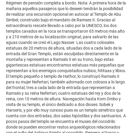
Régimen de pensión completa a bordo. Nota: A primera hora de la
mañana aquellos pasajeros que lo deseen tendrán la posibilidad
de realizar una excursión opcional en autocar al Templo de Abu
Simbel, construido bajo el mandato de Ramses II. Gracias al
extraordinario rescate llevado a cabo por la UNESCO, los dos
templos cavados en la roca se transportaron 65 metros más alto
y a 210 metros de su localización original, para salvarlo de las
aguas cuando se creó el Lago Nasser. Las cuatro colosales
estatuas de 20 metros de altura, situadas dos a cada lado de la
entrada del Gran Templo, están esculpidas directamente en la
montaña y representan a Ramsés II en su trono, bajo estas
gigantescas estatuas encontramos estatuas más pequeñas que
representan a los enemigos conquistados nubios, hititaas y libios.
El templo pequeño o templo de Hathor, lo construyó Ramsés II
para su mujer Nefertari, también adornado con colosos a lo largo
del frontal, tres a cada lado de la entrada que representan a
Ramsés y su reina Nefertari, cuatro estatuas del rey y dos de la
reina, con 10 metros de altura. Navegación hasta Kom Ombo y
visita de su templo, el único dedicado a dos dioses: Sobek y
Haroeris, y por ello muy curioso pues es un templo simétrico que
cuenta con dos entradas, dos salas hipóstilas y dos santuarios. A
pocos pasos del templo se encuentra el museo del cocodrilo
donde se pueden encontrar restos arqueológicos relacionados
con el culto del Antiguo Egipto al cocodrilo. Regreso al barco y