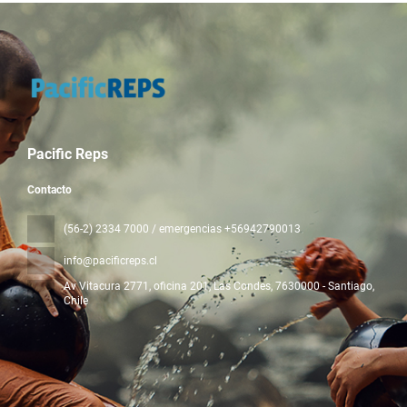
Pacific Reps
Contacto
(56-2) 2334 7000 / emergencias +56942790013
info@pacificreps.cl
Av Vitacura 2771, oficina 201, Las Condes
, 7630000 - Santiago,
Chile