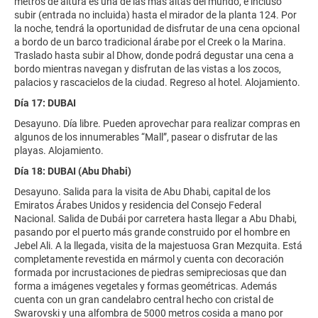
metros de altura es una de las más altas del mundo, e incluso
subir (entrada no incluida) hasta el mirador de la planta 124. Por
la noche, tendrá la oportunidad de disfrutar de una cena opcional
a bordo de un barco tradicional árabe por el Creek o la Marina.
Traslado hasta subir al Dhow, donde podrá degustar una cena a
bordo mientras navegan y disfrutan de las vistas a los zocos,
palacios y rascacielos de la ciudad. Regreso al hotel. Alojamiento.
Día 17: DUBAI
Desayuno. Día libre. Pueden aprovechar para realizar compras en
algunos de los innumerables “Mall”, pasear o disfrutar de las
playas. Alojamiento.
Día 18: DUBAI (Abu Dhabi)
Desayuno. Salida para la visita de Abu Dhabi, capital de los
Emiratos Árabes Unidos y residencia del Consejo Federal
Nacional. Salida de Dubái por carretera hasta llegar a Abu Dhabi,
pasando por el puerto más grande construido por el hombre en
Jebel Ali. A la llegada, visita de la majestuosa Gran Mezquita. Está
completamente revestida en mármol y cuenta con decoración
formada por incrustaciones de piedras semipreciosas que dan
forma a imágenes vegetales y formas geométricas. Además
cuenta con un gran candelabro central hecho con cristal de
Swarovski y una alfombra de 5000 metros cosida a mano por