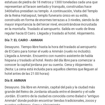
estatuas de piedra de 18 metros y 1300 toneladas cada una que
representan al faraon sentado y tranquilo, construidas hace
3400años presidian su templo. A continuación, Visita del Templo
de la Reina Hatsepsut, templo funerario único en su estilo,
construido en forma de enormes terrazas a 3 niveles, siendo la de
mayor importancia la del tercer nivel, encontrándose incrustada
en la montaña. Traslado al aeropuerto. Salida en vuelo de línea
regular hacia El Cairo. Llegada y traslado al hotel. Alojamiento.
Día 7: EL CAIRO - AMMAN
Desayuno. Tiempo libre hasta la hora del traslado al aeropuerto
de El Cairo para tomar el vuelo a Ammán (vuelo no incluido).
Llegada a Ammán. Encuentro con nuestro asistente de habla
hispana y traslado al hotel. Resto del día libre para comenzar a
conocer la capital jordana por su cuenta. Cena y Alojamiento.
(Nota: La cena está incluida para aquellos clientes que lleguen al
hotel antes de las 21:00 horas)
Día 8: AMMAN
Desayuno. Día libre en Ammán, capital del país y la ciudad más
grande del Reino de Jordania situada entre el desierto y el valle
Jordán. El centro de la ciudad es conocida como Balad o "antiguo
Ammán" donde podrán encontrar tiendas tradicionales, zocos y
puestos callejeros. Cena y Alojamiento.