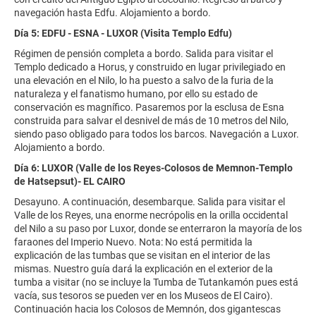
navegación hasta Edfu. Alojamiento a bordo.
Día 5: EDFU - ESNA - LUXOR (Visita Templo Edfu)
Régimen de pensión completa a bordo. Salida para visitar el
Templo dedicado a Horus, y construido en lugar privilegiado en
una elevación en el Nilo, lo ha puesto a salvo de la furia de la
naturaleza y el fanatismo humano, por ello su estado de
conservación es magnífico. Pasaremos por la esclusa de Esna
construida para salvar el desnivel de más de 10 metros del Nilo,
siendo paso obligado para todos los barcos. Navegación a Luxor.
Alojamiento a bordo.
Día 6: LUXOR (Valle de los Reyes-Colosos de Memnon-Templo
de Hatsepsut)- EL CAIRO
Desayuno. A continuación, desembarque. Salida para visitar el
Valle de los Reyes, una enorme necrópolis en la orilla occidental
del Nilo a su paso por Luxor, donde se enterraron la mayoría de los
faraones del Imperio Nuevo. Nota: No está permitida la
explicación de las tumbas que se visitan en el interior de las
mismas. Nuestro guía dará la explicación en el exterior de la
tumba a visitar (no se incluye la Tumba de Tutankamón pues está
vacía, sus tesoros se pueden ver en los Museos de El Cairo).
Continuación hacia los Colosos de Memnón, dos gigantescas