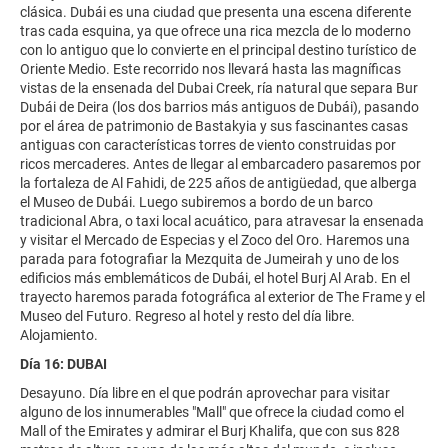
clásica. Dubái es una ciudad que presenta una escena diferente
tras cada esquina, ya que ofrece una rica mezcla de lo moderno
con lo antiguo que lo convierte en el principal destino turístico de
Oriente Medio. Este recorrido nos llevará hasta las magníficas
vistas de la ensenada del Dubai Creek, ría natural que separa Bur
Dubái de Deira (los dos barrios más antiguos de Dubái), pasando
por el área de patrimonio de Bastakyia y sus fascinantes casas
antiguas con características torres de viento construidas por
ricos mercaderes. Antes de llegar al embarcadero pasaremos por
la fortaleza de Al Fahidi, de 225 años de antigüedad, que alberga
el Museo de Dubái. Luego subiremos a bordo de un barco
tradicional Abra, o taxi local acuático, para atravesar la ensenada
y visitar el Mercado de Especias y el Zoco del Oro. Haremos una
parada para fotografiar la Mezquita de Jumeirah y uno de los
edificios más emblemáticos de Dubái, el hotel Burj Al Arab. En el
trayecto haremos parada fotográfica al exterior de The Frame y el
Museo del Futuro. Regreso al hotel y resto del día libre.
Alojamiento.
Día 16: DUBAI
Desayuno. Día libre en el que podrán aprovechar para visitar
alguno de los innumerables "Mall" que ofrece la ciudad como el
Mall of the Emirates y admirar el Burj Khalifa, que con sus 828