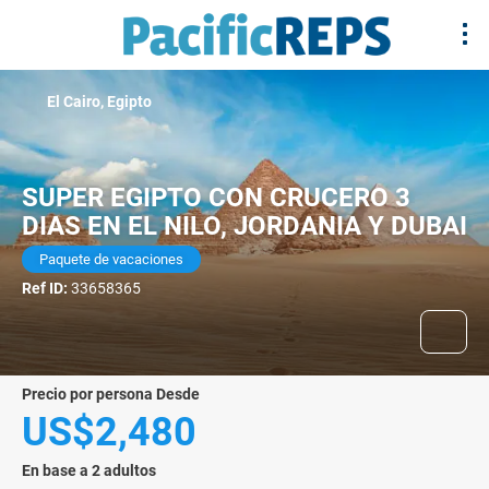
El Cairo, Egipto
SUPER EGIPTO CON CRUCERO 3
DIAS EN EL NILO, JORDANIA Y DUBAI
Paquete de vacaciones
Ref ID:
33658365
precio por persona Desde
US$2,480
En base a 2 adultos