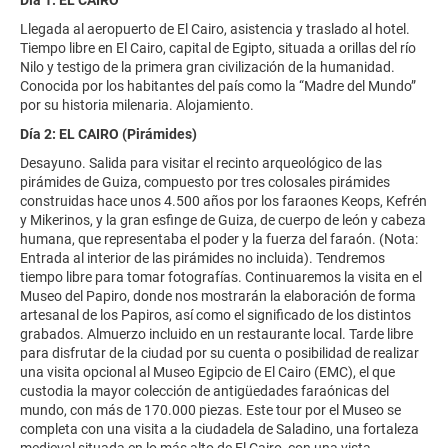
Llegada al aeropuerto de El Cairo, asistencia y traslado al hotel.
Tiempo libre en El Cairo, capital de Egipto, situada a orillas del río
Nilo y testigo de la primera gran civilización de la humanidad.
Conocida por los habitantes del país como la “Madre del Mundo”
por su historia milenaria. Alojamiento.
Día 2: EL CAIRO (Pirámides)
Desayuno. Salida para visitar el recinto arqueológico de las
pirámides de Guiza, compuesto por tres colosales pirámides
construidas hace unos 4.500 años por los faraones Keops, Kefrén
y Mikerinos, y la gran esfinge de Guiza, de cuerpo de león y cabeza
humana, que representaba el poder y la fuerza del faraón. (Nota:
Entrada al interior de las pirámides no incluida). Tendremos
tiempo libre para tomar fotografías. Continuaremos la visita en el
Museo del Papiro, donde nos mostrarán la elaboración de forma
artesanal de los Papiros, así como el significado de los distintos
grabados. Almuerzo incluido en un restaurante local. Tarde libre
para disfrutar de la ciudad por su cuenta o posibilidad de realizar
una visita opcional al Museo Egipcio de El Cairo (EMC), el que
custodia la mayor colección de antigüedades faraónicas del
mundo, con más de 170.000 piezas. Este tour por el Museo se
completa con una visita a la ciudadela de Saladino, una fortaleza
medieval situada en lo más alto de El Cairo, con una vista