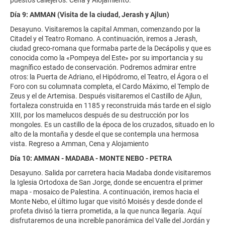
Día 9: AMMAN (Visita de la ciudad, Jerash y Ajlun)
Desayuno. Visitaremos la capital Amman, comenzando por la
Citadel y el Teatro Romano. A continuación, iremos a Jerash,
ciudad greco-romana que formaba parte de la Decápolis y que es
conocida como la «Pompeya del Este» por su importancia y su
magnífico estado de conservación. Podremos admirar entre
otros: la Puerta de Adriano, el Hipódromo, el Teatro, el Ágora o el
Foro con su columnata completa, el Cardo Máximo, el Templo de
Zeus y el de Artemisa. Después visitaremos el Castillo de Ajlun,
fortaleza construida en 1185 y reconstruida más tarde en el siglo
XIII, por los mamelucos después de su destrucción por los
mongoles. Es un castillo de la época de los cruzados, situado en lo
alto de la montaña y desde el que se contempla una hermosa
vista. Regreso a Amman, Cena y Alojamiento
Día 10: AMMAN - MADABA - MONTE NEBO - PETRA
Desayuno. Salida por carretera hacia Madaba donde visitaremos
la Iglesia Ortodoxa de San Jorge, donde se encuentra el primer
mapa - mosaico de Palestina. A continuación, iremos hacia el
Monte Nebo, el último lugar que visitó Moisés y desde donde el
profeta divisó la tierra prometida, a la que nunca llegaría. Aquí
disfrutaremos de una increíble panorámica del Valle del Jordán y