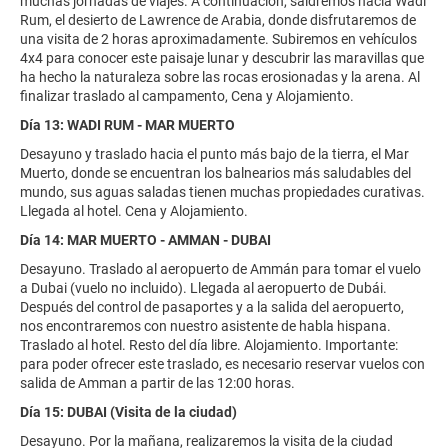
muchas jornadas de viajes. A continuación, saldremos hacia Wadi
Rum, el desierto de Lawrence de Arabia, donde disfrutaremos de
una visita de 2 horas aproximadamente. Subiremos en vehículos
4x4 para conocer este paisaje lunar y descubrir las maravillas que
ha hecho la naturaleza sobre las rocas erosionadas y la arena. Al
finalizar traslado al campamento, Cena y Alojamiento.
Día 13: WADI RUM - MAR MUERTO
Desayuno y traslado hacia el punto más bajo de la tierra, el Mar
Muerto, donde se encuentran los balnearios más saludables del
mundo, sus aguas saladas tienen muchas propiedades curativas.
Llegada al hotel. Cena y Alojamiento.
Día 14: MAR MUERTO - AMMAN - DUBAI
Desayuno. Traslado al aeropuerto de Ammán para tomar el vuelo
a Dubai (vuelo no incluido). Llegada al aeropuerto de Dubái.
Después del control de pasaportes y a la salida del aeropuerto,
nos encontraremos con nuestro asistente de habla hispana.
Traslado al hotel. Resto del día libre. Alojamiento. Importante:
para poder ofrecer este traslado, es necesario reservar vuelos con
salida de Amman a partir de las 12:00 horas.
Día 15: DUBAI (Visita de la ciudad)
Desayuno. Por la mañana, realizaremos la visita de la ciudad