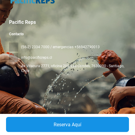
Pacific Reps
Contacto
(56-2) 2334 7000 / emergencias +56942790013
info@pacificreps.cl
Av Vitacura 2771, oficina 201, Las Condes
, 7630000 - Santiago,
Chile
Todos los derechos reservados Pacific Reps © 2026
Política de
privacidad
Reserva Aquí