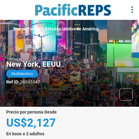
Nueva York, NY, Estados Unidos de América
New York, EEUU
Multidestino
Ref ID:
36045547
precio por persona Desde
US$2,127
En base a 2 adultos