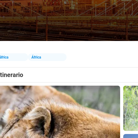
frica
África
Itinerario