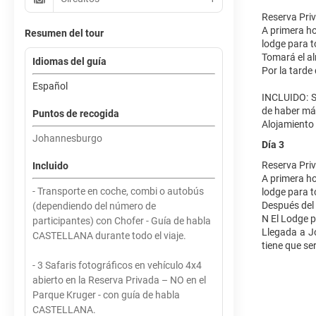
Reserva Priv
A primera ho
Resumen del tour
lodge para 
Tomará el alm
Idiomas del guía
Por la tarde
Español
INCLUIDO: Sa
de haber má
Puntos de recogida
Alojamiento 
Johannesburgo
Día 3
Reserva Pri
Incluido
A primera ho
- Transporte en coche, combi o autobús
lodge para 
Después del
(dependiendo del número de
N El Lodge p
participantes) con Chofer - Guía de habla
Llegada a J
CASTELLANA durante todo el viaje.
tiene que ser
- 3 Safaris fotográficos en vehículo 4x4
abierto en la Reserva Privada – NO en el
Parque Kruger - con guía de habla
CASTELLANA.