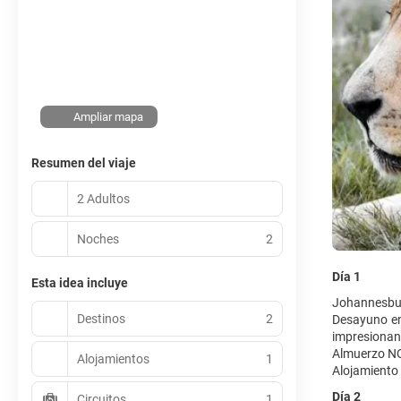
Ampliar mapa
Resumen del viaje
2 Adultos
Noches
2
Día 1
Esta idea incluye
Johannesbur
Destinos
2
Desayuno en
impresionant
Almuerzo NO 
Alojamientos
1
Alojamiento 
Día 2
Circuitos
1