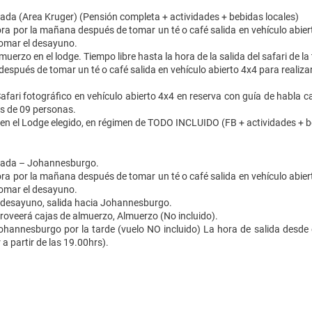
ada (Area Kruger) (Pensión completa + actividades + bebidas locales)
ra por la mañana después de tomar un té o café salida en vehículo abiert
tomar el desayuno.
uerzo en el lodge. Tiempo libre hasta la hora de la salida del safari de la
 después de tomar un té o café salida en vehículo abierto 4x4 para realiza
fari fotográfico en vehículo abierto 4x4 en reserva con guía de habla cas
s de 09 personas.
en el Lodge elegido, en régimen de TODO INCLUIDO (FB + actividades + b
vada – Johannesburgo.
ra por la mañana después de tomar un té o café salida en vehículo abiert
tomar el desayuno.
 desayuno, salida hacia Johannesburgo.
roveerá cajas de almuerzo, Almuerzo (No incluido).
ohannesburgo por la tarde (vuelo NO incluido) La hora de salida desd
 a partir de las 19.00hrs).