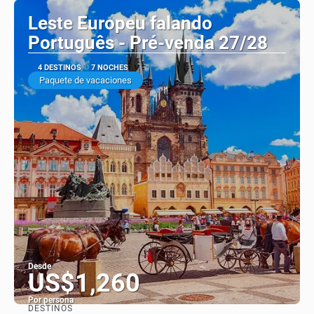
Leste Europeu falando
Português - Pré-venda 27/28
4 DESTINOS
7 NOCHES
Paquete de vacaciones
Desde
US$1,260
Por persona
DESTINOS