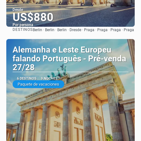
Desde
US$880
Por persona
DESTINOS
Berlin · Berlin · Berlin · Dresde · Praga · Praga · Praga · Praga
Ver
Alemanha e Leste Europeu
falando Português - Pré-venda
27/28
6 DESTINOS
9 NOCHES
Paquete de vacaciones