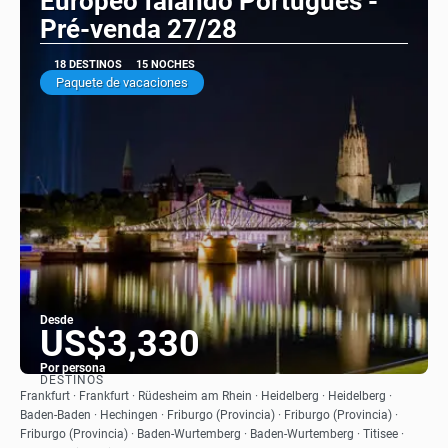
Europeo falando Português -
Pré-venda 27/28
18 DESTINOS
15 NOCHES
Paquete de vacaciones
Desde
US$3,330
Por persona
DESTINOS
Ver
Frankfurt · Frankfurt · Rüdesheim am Rhein · Heidelberg · Heidelberg ·
Baden-Baden · Hechingen · Friburgo (Provincia) · Friburgo (Provincia) ·
Friburgo (Provincia) · Baden-Wurtemberg · Baden-Wurtemberg · Titisee ·