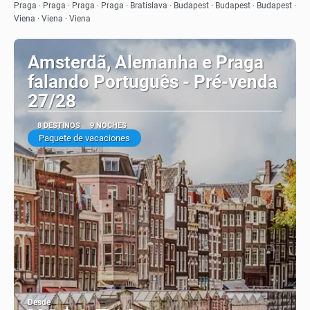
Ver
Praga · Praga · Praga · Praga · Bratislava · Budapest · Budapest · Budapest ·
Viena · Viena · Viena
Amsterdã, Alemanha e Praga
falando Português - Pré-venda
27/28
8 DESTINOS
9 NOCHES
Paquete de vacaciones
Desde