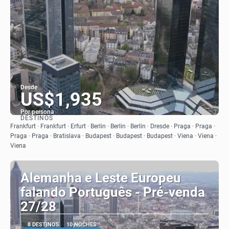
Desde
US$1,935
Por persona
DESTINOS
Ver
Frankfurt · Frankfurt · Erfurt · Berlin · Berlin · Berlin · Dresde · Praga · Praga ·
Praga · Praga · Bratislava · Budapest · Budapest · Budapest · Viena · Viena ·
Viena
Alemanha e Leste Europeu
falando Português - Pré-venda
27/28
8 DESTINOS
10 NOCHES