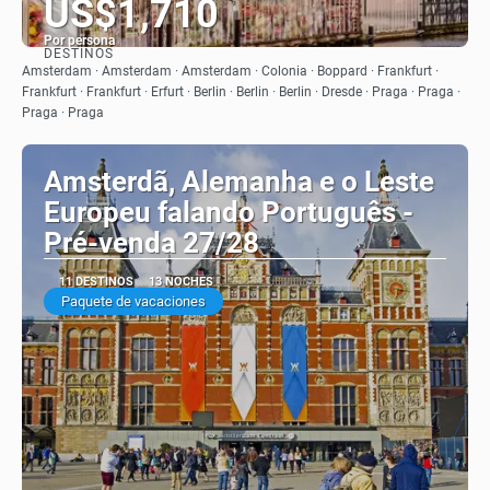
US$1,710
Por persona
DESTINOS
Ver
Amsterdam · Amsterdam · Amsterdam · Colonia · Boppard · Frankfurt ·
Frankfurt · Frankfurt · Erfurt · Berlin · Berlin · Berlin · Dresde · Praga · Praga ·
Praga · Praga
Amsterdã, Alemanha e o Leste
Europeu falando Português -
Pré-venda 27/28
11 DESTINOS
13 NOCHES
Paquete de vacaciones