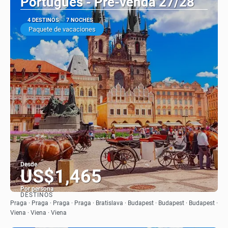
Português - Pré-venda 27/28
4 DESTINOS
7 NOCHES
Paquete de vacaciones
Desde
US$1,465
Por persona
DESTINOS
Ver
Praga · Praga · Praga · Praga · Bratislava · Budapest · Budapest · Budapest ·
Viena · Viena · Viena