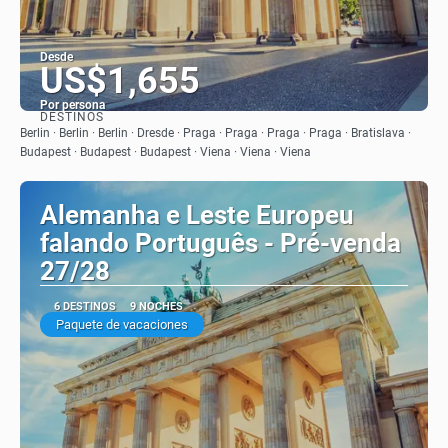
Desde
US$1,655
Por persona
DESTINOS
Ver
Berlin · Berlin · Berlin · Dresde · Praga · Praga · Praga · Praga · Bratislava ·
Budapest · Budapest · Budapest · Viena · Viena · Viena
Alemanha e Leste Europeu
falando Português - Pré-venda
27/28
6 DESTINOS
9 NOCHES
Paquete de vacaciones