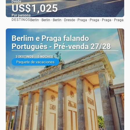
Desde
US$1,025
Por persona
DESTINOS
Berlin · Berlin · Berlin · Dresde · Praga · Praga · Praga · Praga
Ver
Berlim e Praga falando
Português - Pré-venda 27/28
3 DESTINOS
5 NOCHES
Paquete de vacaciones