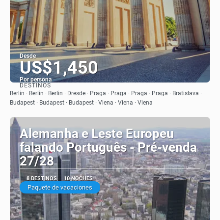
Desde
US$1,450
Por persona
DESTINOS
Ver
Berlin · Berlin · Berlin · Dresde · Praga · Praga · Praga · Praga · Bratislava ·
Budapest · Budapest · Budapest · Viena · Viena · Viena
Alemanha e Leste Europeu
falando Português - Pré-venda
27/28
8 DESTINOS
10 NOCHES
Paquete de vacaciones