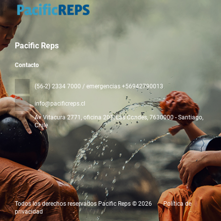
Pacific Reps
Contacto
(56-2) 2334 7000 / emergencias +56942790013
info@pacificreps.cl
Av Vitacura 2771, oficina 201, Las Condes
, 7630000 - Santiago,
Chile
Todos los derechos reservados Pacific Reps © 2026
Política de
privacidad