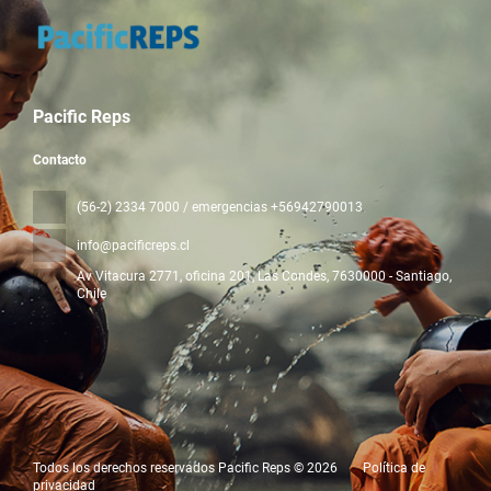
Pacific Reps
Contacto
(56-2) 2334 7000 / emergencias +56942790013
info@pacificreps.cl
Av Vitacura 2771, oficina 201, Las Condes
, 7630000 - Santiago,
Chile
Todos los derechos reservados Pacific Reps © 2026
Política de
privacidad