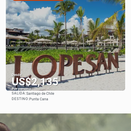
Desde
US$2,135
Por persona
SALIDA:
Santiago de Chile
Ver
DESTINO:
Punta Cana