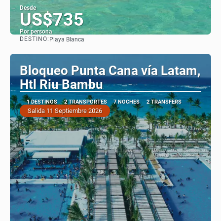
Desde
US$735
Por persona
DESTINO:
Playa Blanca
Ver
Bloqueo Punta Cana vía Latam,
Htl Riu Bambu
1 DESTINOS
2 TRANSPORTES
7 NOCHES
2 TRANSFERS
Salida 11 Septiembre 2026