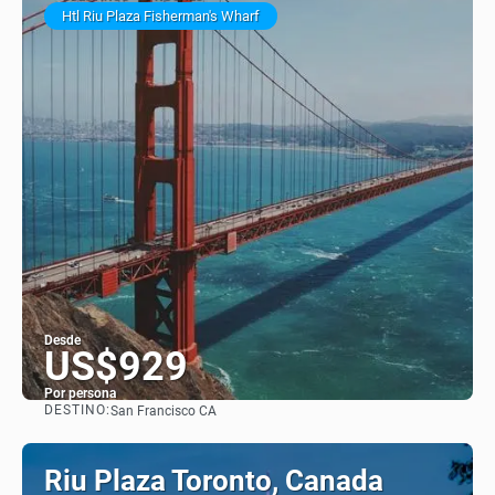
Htl Riu Plaza Fisherman's Wharf
Desde
US$929
Por persona
DESTINO:
San Francisco CA
Ver
Riu Plaza Toronto, Canada