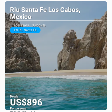
Riu Santa Fe Los Cabos,
Mexico
1 DESTINOS
7 NOCHES
Htl Riu Santa Fe
Desde
US$896
Por persona