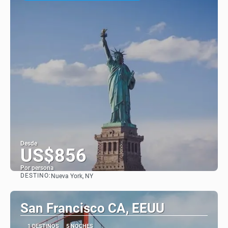
Desde
US$856
Por persona
DESTINO:
Nueva York, NY
Ver
San Francisco CA, EEUU
1 DESTINOS
5 NOCHES