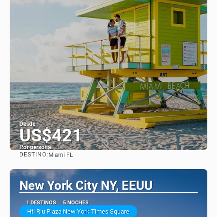
Desde
US$421
Por persona
DESTINO:
Miami FL
Ver
New York City NY, EEUU
1 DESTINOS
5 NOCHES
Htl Riu Plaza New York Times Square