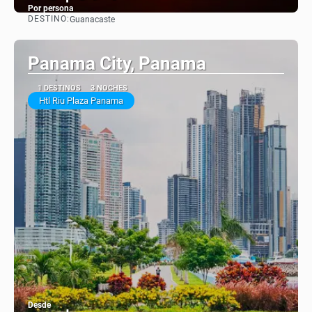
Por persona
DESTINO:
Guanacaste
Ver
Panama City, Panama
1 DESTINOS
3 NOCHES
Htl Riu Plaza Panama
Desde