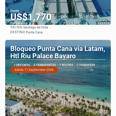
Desde
US$1,770
Por persona
SALIDA:
Santiago de Chile
Ver
DESTINO:
Punta Cana
Bloqueo Punta Cana vía Latam,
Htl Riu Palace Bavaro
1 DESTINOS
2 TRANSPORTES
7 NOCHES
2 TRANSFERS
Salida 11 Septiembre 2026