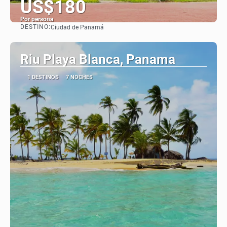
US$180
Por persona
DESTINO:
Ciudad de Panamá
Ver
Riu Playa Blanca, Panama
1 DESTINOS
7 NOCHES