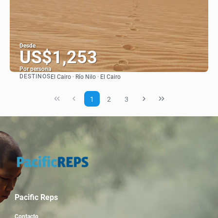
Desde
US$1,253
Por persona
DESTINOS
El Cairo · Río Nilo · El Cairo
Ver
1
2
3
Pacific Reps
Contacto