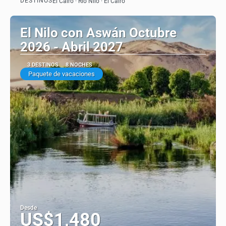
DESTINOS
El Cairo · Río Nilo · El Cairo
Ver
El Nilo con Aswán Octubre
2026 - Abril 2027
3 DESTINOS
8 NOCHES
Paquete de vacaciones
Desde
US$1,480