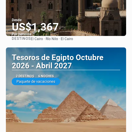
Desde
US$1,367
Por persona
DESTINOS
El Cairo · Río Nilo · El Cairo
Ver
Tesoros de Egipto Octubre
2026 - Abril 2027
2 DESTINOS
6 NOCHES
Paquete de vacaciones