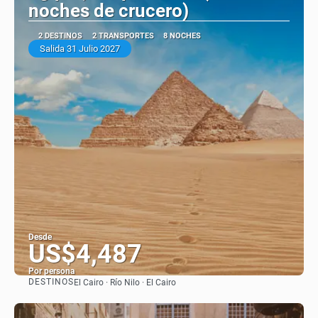
noches de crucero)
2 DESTINOS
2 TRANSPORTES
8 NOCHES
Salida 31 Julio 2027
Desde
US$4,487
Por persona
DESTINOS
El Cairo · Río Nilo · El Cairo
Ver