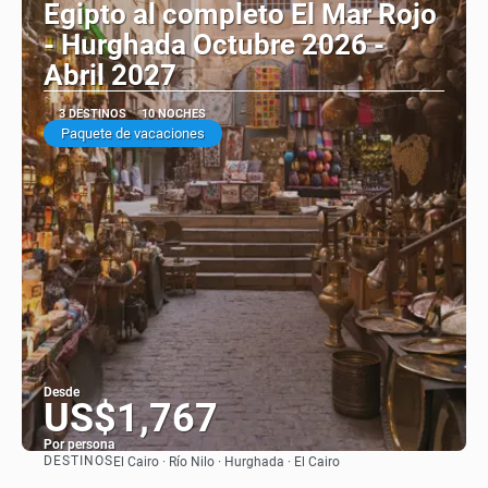
Egipto al completo El Mar Rojo
- Hurghada Octubre 2026 -
Abril 2027
3 DESTINOS
10 NOCHES
Paquete de vacaciones
Desde
US$1,767
Por persona
DESTINOS
El Cairo · Río Nilo · Hurghada · El Cairo
Ver