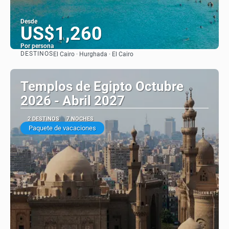
Desde
US$1,260
Por persona
DESTINOS
El Cairo · Hurghada · El Cairo
Ver
Templos de Egipto Octubre
2026 - Abril 2027
2 DESTINOS
7 NOCHES
Paquete de vacaciones