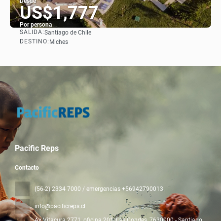
Desde
US$1,777
Por persona
SALIDA:
Santiago de Chile
Ver
DESTINO:
Miches
Pacific Reps
Contacto
(56-2) 2334 7000 / emergencias +56942790013
info@pacificreps.cl
Av Vitacura 2771, oficina 201, Las Condes
, 7630000 - Santiago,