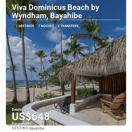
Viva Dominicus Beach by
Wyndham, Bayahibe
1 DESTINOS
7 NOCHES
2 TRANSFERS
Desde
US$648
Por persona
DESTINO:
Bayahíbe
Ver