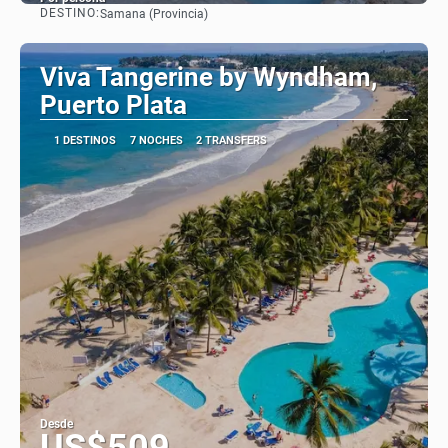
DESTINO:
Samana (Provincia)
Ver
Viva Tangerine by Wyndham,
Puerto Plata
1 DESTINOS
7 NOCHES
2 TRANSFERS
Desde
US$509