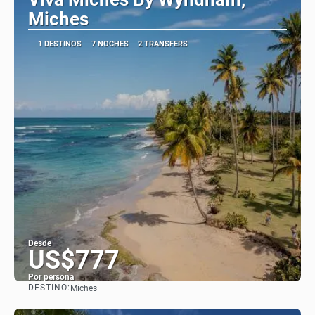
Miches
1 DESTINOS
7 NOCHES
2 TRANSFERS
Desde
US$777
Por persona
DESTINO:
Miches
Ver