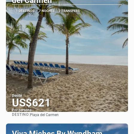
del Carmen
1 DESTINOS
7 NOCHES
2 TRANSFERS
Desde
US$621
Por persona
DESTINO:
Playa del Carmen
Ver
Viva Miches By Wyndham,