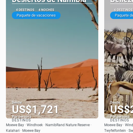
4 DESTINOS
4 NOCHES
6 DESTINOS
Paquete de vacaciones
Paquete d
Desde
Desde
US$1,721
US$
Por persona
Por persona
DESTINOS
DESTINOS
Ver
Moewe Bay · Windhoek · NamibRand Nature Reserve ·
Moewe Bay · Wind
Kalahari · Moewe Bay
Twyfelfontein · 