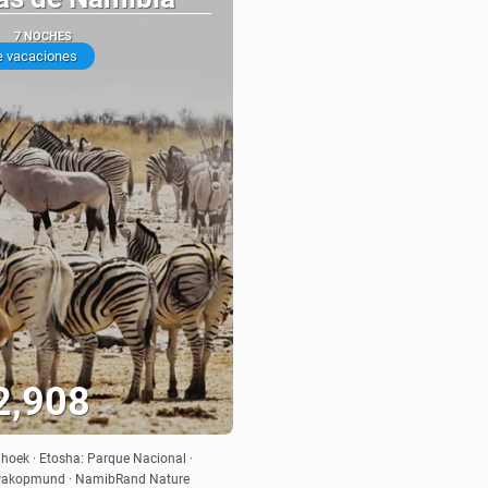
7 NOCHES
e vacaciones
2,908
Ver
hoek · Etosha: Parque Nacional ·
Swakopmund · NamibRand Nature