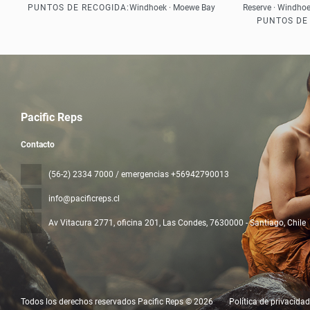
PUNTOS DE RECOGIDA:
Windhoek · Moewe Bay
Reserve · Windho
PUNTOS DE
Pacific Reps
Contacto
(56-2) 2334 7000 / emergencias +56942790013
info@pacificreps.cl
Av Vitacura 2771, oficina 201, Las Condes
, 7630000 - Santiago, Chile
Todos los derechos reservados Pacific Reps © 2026
Política de privacidad