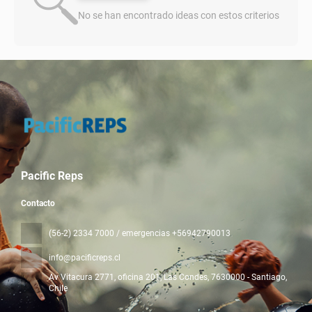
No se han encontrado ideas con estos criterios
Pacific Reps
Contacto
(56-2) 2334 7000 / emergencias +56942790013
info@pacificreps.cl
Av Vitacura 2771, oficina 201, Las Condes
, 7630000 - Santiago,
Chile