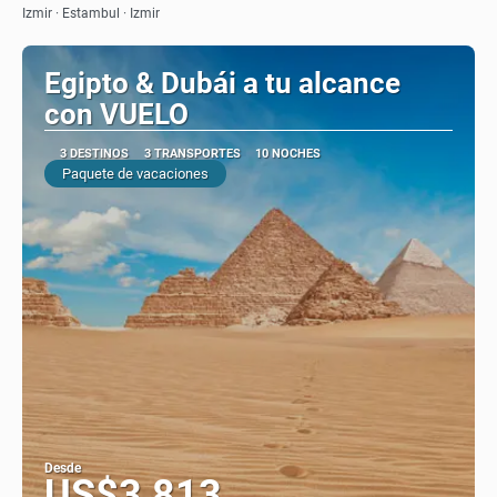
Izmir · Estambul · Izmir
Egipto & Dubái a tu alcance
con VUELO
3 DESTINOS
3 TRANSPORTES
10 NOCHES
Paquete de vacaciones
Desde
US$3,813