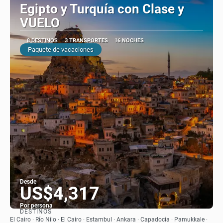
Egipto y Turquía con Clase y
VUELO
8 DESTINOS
3 TRANSPORTES
16 NOCHES
Paquete de vacaciones
Desde
US$4,317
Por persona
DESTINOS
Ver
El Cairo · Río Nilo · El Cairo · Estambul · Ankara · Capadocia · Pamukkale ·