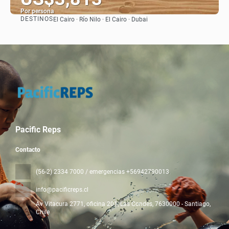
Por persona
DESTINOS
El Cairo · Río Nilo · El Cairo · Dubai
Ver
Pacific Reps
Contacto
(56-2) 2334 7000 / emergencias +56942790013
info@pacificreps.cl
Av Vitacura 2771, oficina 201, Las Condes
, 7630000 - Santiago,
Chile