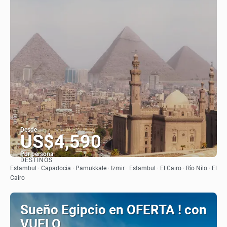
Desde
US$4,590
Por persona
DESTINOS
Ver
Estambul · Capadocia · Pamukkale · Izmir · Estambul · El Cairo · Río Nilo · El
Cairo
Sueño Egipcio en OFERTA ! con
VUELO