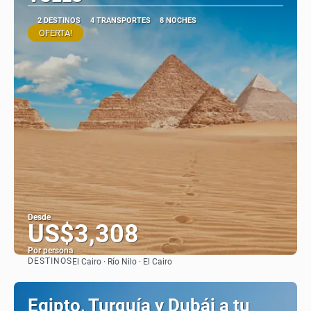
2 DESTINOS
4 TRANSPORTES
8 NOCHES
OFERTA!
Desde
US$3,308
Por persona
DESTINOS
El Cairo · Río Nilo · El Cairo
Ver
Egipto, Turquía y Dubái a tu