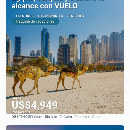
alcance con VUELO
4 DESTINOS
4 TRANSPORTES
13 NOCHES
Paquete de vacaciones
Desde
US$4,949
Por persona
DESTINOS
El Cairo · Río Nilo · El Cairo · Estambul · Dubai
Ver