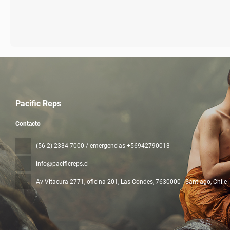
Pacific Reps
Contacto
(56-2) 2334 7000 / emergencias +56942790013
info@pacificreps.cl
Av Vitacura 2771, oficina 201, Las Condes
, 7630000 - Santiago, Chile