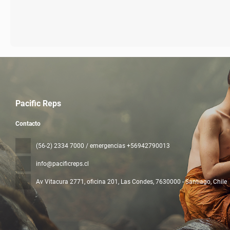
Pacific Reps
Contacto
(56-2) 2334 7000 / emergencias +56942790013
info@pacificreps.cl
Av Vitacura 2771, oficina 201, Las Condes
, 7630000 - Santiago, Chile