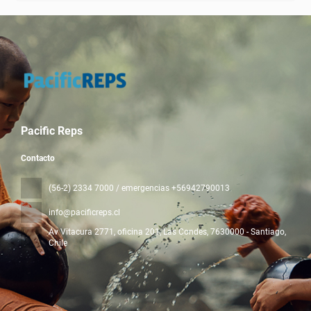
Pacific Reps
Contacto
(56-2) 2334 7000 / emergencias +56942790013
info@pacificreps.cl
Av Vitacura 2771, oficina 201, Las Condes
, 7630000 - Santiago,
Chile